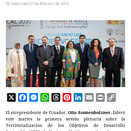
miércoles 27 de febrero de 2019
X
F
M
W
T
P
L
E
P
C
a
e
h
h
i
i
m
r
o
El vicepresidente de
Ecuador
,
Otto Sonnenholzner
, lideró
c
s
a
r
n
n
a
i
p
este martes la primera sesión plenaria sobre la
e
s
t
e
t
k
i
n
y
Territorialización de los Objetivos de Desarrollo