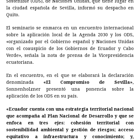
Sostenible (ODS), de Naciones Unidas, que tiene lugar en
b
e
s
a
e
e
l
t
L
la ciudad española de Sevilla, informó su despacho en
o
n
A
d
r
d
i
Quito.
o
g
p
s
e
I
n
El seminario se enmarca en un encuentro internacional
k
e
p
s
n
k
sobre la aplicación local de la Agenda 2030 y los ODS,
r
t
«organizado por el Gobierno español y Naciones Unidas
con el coauspicio de los Gobiernos de
Ecuador
y Cabo
Verde», señala la nota de prensa de la Vicepresidencia
ecuatoriana.
En el encuentro, en el que se elaborará la declaración
denominada
«El Compromiso de Sevilla»
,
Sonnenholzner presentó una ponencia sobre la
aplicación de los ODS en su país.
«
Ecuador
cuenta con una estrategia territorial nacional
que acompaña al Plan Nacional de Desarrollo y que se
enfoca en tres ejes: cohesión territorial con
sostenibilidad ambiental y gestión de riesgos; acceso
equitativo a infraestructura y conocimiento; y,