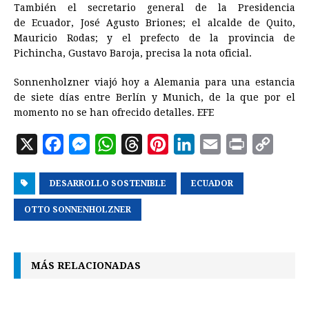
También el secretario general de la Presidencia
de
Ecuador
, José Agusto Briones; el alcalde de Quito,
Mauricio Rodas; y el prefecto de la provincia de
Pichincha, Gustavo Baroja, precisa la nota oficial.
Sonnenholzner viajó hoy a Alemania para una estancia
de siete días entre Berlín y Munich, de la que por el
momento no se han ofrecido detalles. EFE
X
F
M
W
T
P
L
E
P
C
a
e
h
h
i
i
m
r
o
DESARROLLO SOSTENIBLE
c
s
a
r
n
ECUADOR
n
a
i
p
e
s
t
e
t
k
i
n
y
OTTO SONNENHOLZNER
b
e
s
a
e
e
l
t
L
o
n
A
d
r
d
i
MÁS RELACIONADAS
o
g
p
s
e
I
n
k
e
p
s
n
k