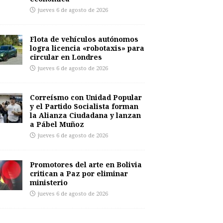
jueves 6 de agosto de 2026
Flota de vehículos autónomos
logra licencia «robotaxis» para
circular en Londres
jueves 6 de agosto de 2026
Correísmo con Unidad Popular
y el Partido Socialista forman
la Alianza Ciudadana y lanzan
a Pábel Muñoz
jueves 6 de agosto de 2026
Promotores del arte en Bolivia
critican a Paz por eliminar
ministerio
jueves 6 de agosto de 2026