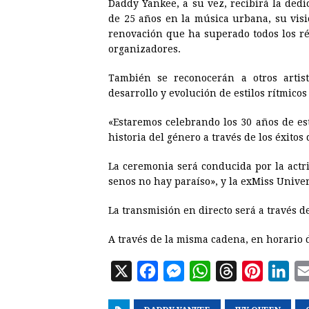
Daddy Yankee, a su vez, recibirá la dedi
de 25 años en la música urbana, su visi
renovación que ha superado todos los ré
organizadores.
También se reconocerán a otros artista
desarrollo y evolución de estilos rítmicos
«Estaremos celebrando los 30 años de e
historia del género a través de los éxitos
La ceremonia será conducida por la actr
senos no hay paraíso», y la exMiss Unive
La transmisión en directo será a través 
A través de la misma cadena, en horario d
X
F
M
W
T
P
L
a
e
h
h
i
i