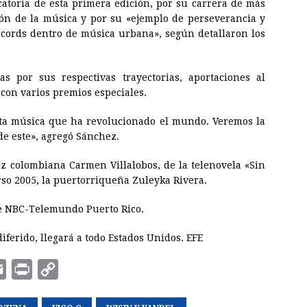
catoria de esta primera edición, por su carrera de más
ón de la música y por su «ejemplo de perseverancia y
cords dentro de música urbana», según detallaron los
s por sus respectivas trayectorias, aportaciones al
 con varios premios especiales.
sta música que ha revolucionado el mundo. Veremos la
 de este», agregó Sánchez.
iz colombiana Carmen Villalobos, de la telenovela «Sin
rso 2005, la puertorriqueña Zuleyka Rivera.
de NBC-Telemundo Puerto Rico.
iferido, llegará a todo Estados Unidos. EFE
E
P
C
m
r
o