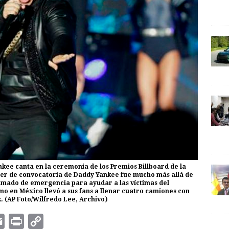
ankee canta en la ceremonia de los Premios Billboard de la
oder de convocatoria de Daddy Yankee fue mucho más allá de
llamado de emergencia para ayudar a las víctimas del
mo en México llevó a sus fans a llenar cuatro camiones con
. (AP Foto/Wilfredo Lee, Archivo)
E
P
C