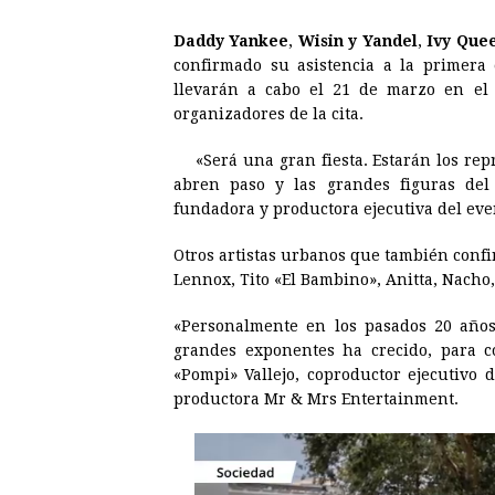
a
e
h
h
i
i
Daddy Yankee
,
Wisin y Yandel
,
Ivy Que
c
s
a
r
n
n
confirmado su asistencia a la primera
e
s
t
e
t
k
llevarán a cabo el 21 de marzo en el 
organizadores de la cita.
b
e
s
a
e
e
o
n
A
d
r
d
«Será una gran fiesta. Estarán los rep
o
g
p
s
e
I
abren paso y las grandes figuras del
fundadora y productora ejecutiva del eve
k
e
p
s
n
r
t
Otros artistas urbanos que también confi
Lennox, Tito «El Bambino», Anitta, Nacho,
«Personalmente en los pasados 20 años
grandes exponentes ha crecido, para co
«Pompi» Vallejo, coproductor ejecutivo 
productora Mr & Mrs Entertainment.