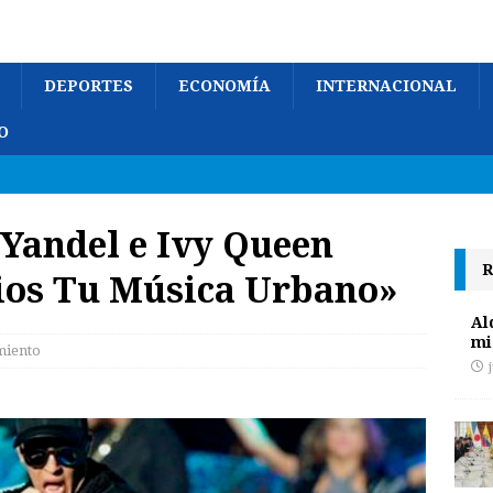
DEPORTES
ECONOMÍA
INTERNACIONAL
O
 Yandel e Ivy Queen
R
ios Tu Música Urbano»
Al
mi
miento