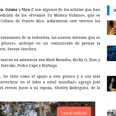
m
r
o
en
,
Ozuna
y
Vico C
son algunos de los artistas que han
O
a
i
p
 edición de los «Premios Tu Música Urbano», que se
i
n
y
Coliseo de Puerto Rico, informaron este viernes los
l
t
L
i
resentantes de la industria, los nuevos talentos que se
n
 género», anticipó en un comunicado de prensa la
nto, Soraya Sánchez.
k
rmaron su asistencia son Natti Natasha, Becky G, Zion y
 Farruko, Pedro Capó y Brytiago.
, he visto cómo el apoyo a este género y a sus más
nvertirse en el líder a nivel mundial», agregó José
del evento junto a su esposa, Shirley Rodríguez, de la
Lea el artículo