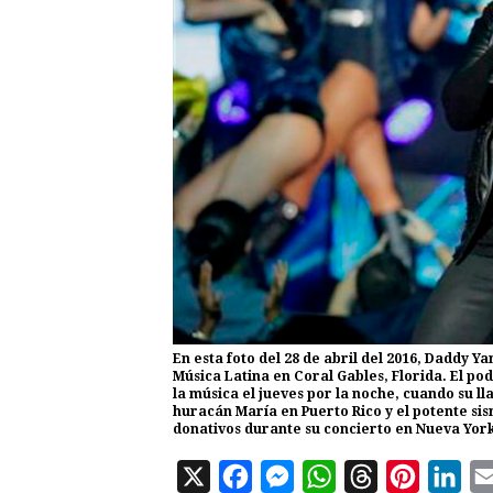
En esta foto del 28 de abril del 2016, Daddy Y
Música Latina en Coral Gables, Florida. El p
la música el jueves por la noche, cuando su 
huracán María en Puerto Rico y el potente sis
donativos durante su concierto en Nueva York
X
F
M
W
T
P
L