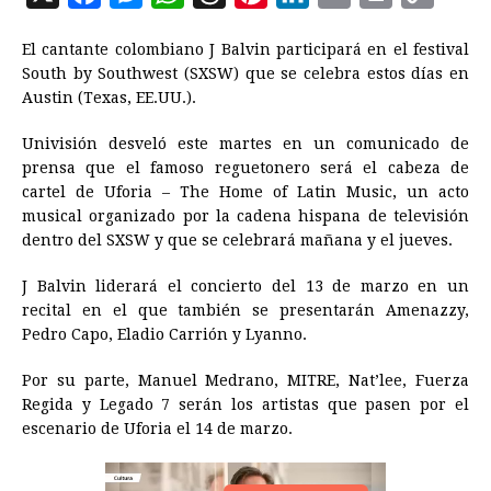
a
e
h
h
i
i
m
r
o
El cantante colombiano J Balvin participará en el festival
c
s
a
r
n
n
a
i
p
South by Southwest (SXSW) que se celebra estos días en
e
s
t
e
t
k
i
n
y
Austin (Texas, EE.UU.).
b
e
s
a
e
e
l
t
L
Univisión desveló este martes en un comunicado de
o
n
A
d
r
d
i
prensa que el famoso reguetonero será el cabeza de
o
g
p
s
e
I
n
cartel de Uforia – The Home of Latin Music, un acto
musical organizado por la cadena hispana de televisión
k
e
p
s
n
k
dentro del SXSW y que se celebrará mañana y el jueves.
r
t
J Balvin liderará el concierto del 13 de marzo en un
recital en el que también se presentarán Amenazzy,
Pedro Capo, Eladio Carrión y Lyanno.
Por su parte, Manuel Medrano, MITRE, Nat’lee, Fuerza
Regida y Legado 7 serán los artistas que pasen por el
escenario de Uforia el 14 de marzo.