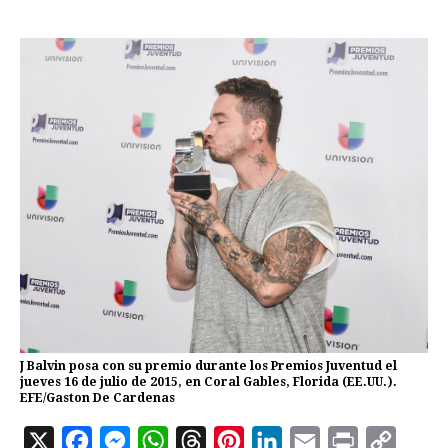
J Balvin posa con su premio durante los Premios Juventud el
jueves 16 de julio de 2015, en Coral Gables, Florida (EE.UU.).
EFE/Gaston De Cardenas
X
F
M
W
T
P
L
E
P
C