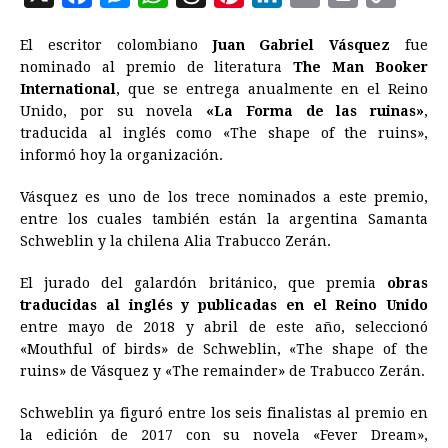
a
e
h
h
i
i
m
r
o
El escritor colombiano
Juan Gabriel Vásquez
fue
c
s
a
r
n
n
a
i
p
nominado al premio de literatura
The Man Booker
e
s
t
e
t
k
i
n
y
International
, que se entrega anualmente en el Reino
Unido, por su novela
b
e
s
a
«La Forma de las ruinas»
e
e
l
t
L
,
traducida al inglés como «The shape of the ruins»,
o
n
A
d
r
d
i
informó hoy la organización.
o
g
p
s
e
I
n
Vásquez es uno de los trece nominados a este premio,
k
e
p
s
n
k
entre los cuales también están la argentina Samanta
r
t
Schweblin y la chilena Alia Trabucco Zerán.
El jurado del galardón británico, que premia
obras
traducidas al inglés y publicadas en el Reino Unido
entre mayo de 2018 y abril de este año, seleccionó
«Mouthful of birds» de Schweblin, «The shape of the
ruins» de Vásquez y «The remainder» de Trabucco Zerán.
Schweblin ya figuró entre los seis finalistas al premio en
la edición de 2017 con su novela «Fever Dream»,