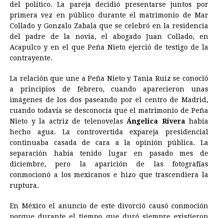
del político. La pareja decidió presentarse juntos por
b
e
s
a
e
e
l
t
L
primera vez en público durante el matrimonio de Mar
o
n
A
d
r
d
i
Collado y Gonzalo Zabala que se celebró en la residencia
o
g
p
s
e
I
n
del padre de la novia, el abogado Juan Collado, en
Acapulco y en el que Peña Nieto ejerció de testigo de la
k
e
p
s
n
k
contrayente.
r
t
La relación que une a Peña Nieto y Tania Ruiz se conoció
a principios de febrero, cuando aparecieron unas
imágenes de los dos paseando por el centro de Madrid,
cuando todavía se desconocía que el matrimonio de Peña
Nieto y la actriz de telenovelas
Ángelica Rivera
había
hecho agua. La controvertida expareja presidencial
continuaba casada de cara a la opinión pública. La
separación había tenido lugar en pasado mes de
diciembre, pero la aparición de las fotografías
conmocionó a los mexicanos e hizo que trascendiera la
ruptura.
En México el anuncio de este divorció causó conmoción
porque durante el tiempo que duró siempre existieron