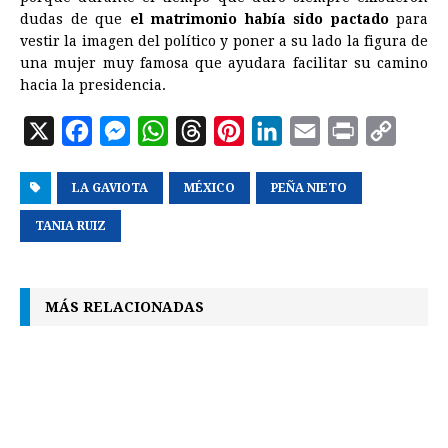
dudas de que
el matrimonio había sido pactado
para
vestir la imagen del político y poner a su lado la figura de
una mujer muy famosa que ayudara facilitar su camino
hacia la presidencia.
X
F
M
W
T
P
L
E
P
C
a
e
h
h
i
i
m
r
o
LA GAVIOTA
c
s
a
MÉXICO
r
n
PEÑA NIETO
n
a
i
p
e
s
t
e
t
k
i
n
y
TANIA RUIZ
b
e
s
a
e
e
l
t
L
o
n
A
d
r
d
i
MÁS RELACIONADAS
o
g
p
s
e
I
n
k
e
p
s
n
k
r
t