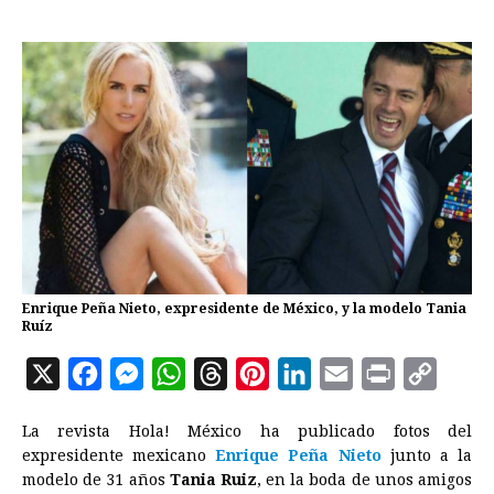
Enrique Peña Nieto, expresidente de México, y la modelo Tania
Ruíz
X
F
M
W
T
P
L
E
P
C
a
e
h
h
i
i
m
r
o
La revista Hola! México ha publicado fotos del
c
s
a
r
n
n
a
i
p
expresidente mexicano
Enrique Peña Nieto
junto a la
e
s
t
e
t
k
i
n
y
modelo de 31 años
Tania Ruiz
, en la boda de unos amigos