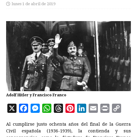
lunes 1 de abril de 2019
Adolf Hitler y Francisco Franco
X
F
M
W
T
P
L
E
P
C
a
e
h
h
i
i
m
r
o
Al cumplirse justo ochenta años del final de la Guerra
c
s
a
r
n
n
a
i
p
Civil española (1936-1939), la contienda y sus
e
s
t
e
t
k
i
n
y