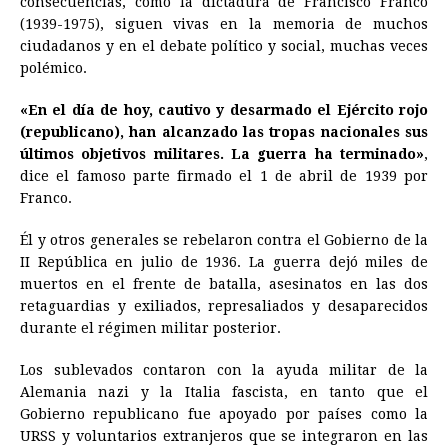
consecuencias, como la dictadura de Francisco Franco
(1939-1975), siguen vivas en la memoria de muchos
b
e
s
a
e
e
l
t
L
ciudadanos y en el debate político y social, muchas veces
o
n
A
d
r
d
i
polémico.
o
g
p
s
e
I
n
«En el día de hoy, cautivo y desarmado el Ejército rojo
k
e
p
s
n
k
(republicano), han alcanzado las tropas nacionales sus
r
t
últimos objetivos militares. La guerra ha terminado»
,
dice el famoso parte firmado el 1 de abril de 1939 por
Franco.
Él y otros generales se rebelaron contra el Gobierno de la
II República en julio de 1936. La guerra dejó miles de
muertos en el frente de batalla, asesinatos en las dos
retaguardias y exiliados, represaliados y desaparecidos
durante el régimen militar posterior.
Los sublevados contaron con la ayuda militar de la
Alemania nazi y la Italia fascista, en tanto que el
Gobierno republicano fue apoyado por países como la
URSS y voluntarios extranjeros que se integraron en las