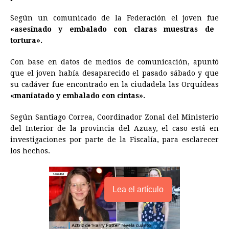
o
n
A
d
r
d
i
Según un comunicado de la Federación el joven fue
o
g
p
s
e
I
n
«asesinado y embalado con claras muestras de
tortura».
k
e
p
s
n
k
r
t
Con base en datos de medios de comunicación, apuntó
que el joven había desaparecido el pasado sábado y que
su cadáver fue encontrado en la ciudadela las Orquídeas
«maniatado y embalado con cintas».
Según Santiago Correa, Coordinador Zonal del Ministerio
del Interior de la provincia del Azuay, el caso está en
investigaciones por parte de la Fiscalía, para esclarecer
los hechos.
Lea el artículo