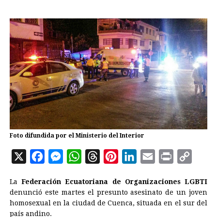
Foto difundida por el Ministerio del Interior
X
F
M
W
T
P
L
E
P
C
a
e
h
h
i
i
m
r
o
La
Federación Ecuatoriana de Organizaciones LGBTI
c
s
a
r
n
n
a
i
p
denunció este martes el presunto asesinato de un joven
e
s
t
e
t
k
i
n
y
homosexual en la ciudad de Cuenca, situada en el sur del
país andino.
b
e
s
a
e
e
l
t
L