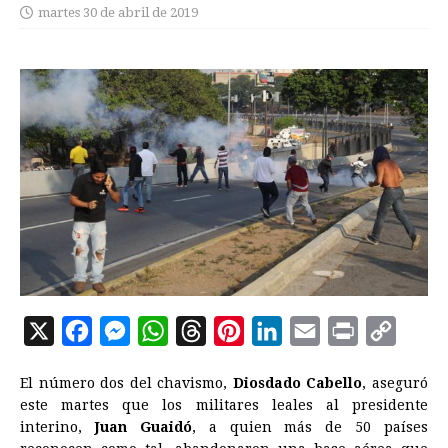
martes 30 de abril de 2019
X
F
M
W
T
P
L
E
P
C
a
e
h
h
i
i
m
r
o
El número dos del chavismo,
Diosdado Cabello
, aseguró
c
s
a
r
n
n
a
i
p
este martes que los militares leales al presidente
e
s
t
e
t
k
i
n
y
interino,
Juan Guaidó
, a quien más de 50 países