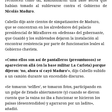
reconocen como tal, abandonaron una base aérea que
b
e
s
a
e
e
l
t
L
habían tomado al sublevarse contra el Gobierno de
o
n
A
d
r
d
i
Nicolás Maduro
.
o
g
p
s
e
I
n
Cabello dijo ante cientos de simpatizantes de Maduro,
k
e
p
s
n
k
que se concentran en los alrededores del palacio
r
t
presidencial de Miraflores en «defensa» del gobernante,
que Guaidó y los sublevados dejaron la instalación al
encontrar resistencia por parte de funcionarios leales al
Gobierno chavista.
«Como ellos son así de pantalleros (presuntuosos) se
aparecieron allá (en la base militar La Carlota) porque
dijeron: ‘no, ahora sí cayó Maduro'»
, dijo Cabello subido
a un camión durante un encendido discurso.
«Se tomaron ‘selfies’, se tomaron fotos, participando en
un golpe de Estado abiertamente (y) cuando se dieron
cuenta que la vaina no iba a funcionar se hicieron los
paisas (desentendidos) y agarraron por un ladito»,
añadió.