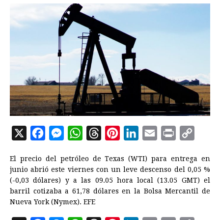
X
F
M
W
T
P
L
E
P
C
a
e
h
h
i
i
m
r
o
El precio del petróleo de Texas (WTI) para entrega en
c
s
a
r
n
n
a
i
p
junio abrió este viernes con un leve descenso del 0,05 %
e
s
t
e
t
k
i
n
y
(-0,03 dólares) y a las 09.05 hora local (13.05 GMT) el
barril cotizaba a 61,78 dólares en la Bolsa Mercantil de
b
e
s
a
e
e
l
t
L
Nueva York (Nymex). EFE
o
n
A
d
r
d
i