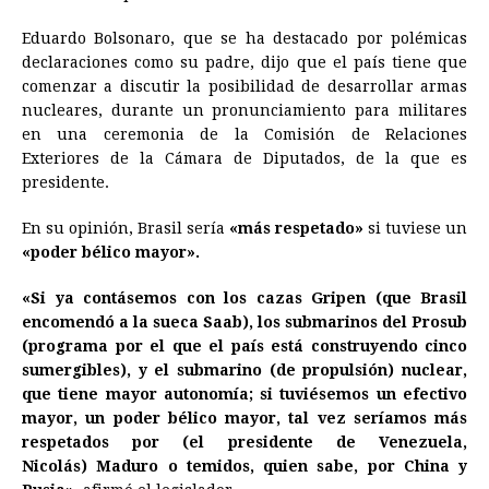
o
n
A
d
r
d
i
Eduardo Bolsonaro, que se ha destacado por polémicas
o
g
p
s
e
I
n
declaraciones como su padre, dijo que el país tiene que
comenzar a discutir la posibilidad de desarrollar armas
k
e
p
s
n
k
nucleares, durante un pronunciamiento para militares
r
t
en una ceremonia de la Comisión de Relaciones
Exteriores de la Cámara de Diputados, de la que es
presidente.
En su opinión, Brasil sería
«más respetado»
si tuviese un
«poder bélico mayor».
«Si ya contásemos con los cazas Gripen (que Brasil
encomendó a la sueca Saab), los submarinos del Prosub
(programa por el que el país está construyendo cinco
sumergibles), y el submarino (de propulsión) nuclear,
que tiene mayor autonomía; si tuviésemos un efectivo
mayor, un poder bélico mayor, tal vez seríamos más
respetados por (el presidente de Venezuela,
Nicolás)
Maduro
o temidos, quien sabe, por China y