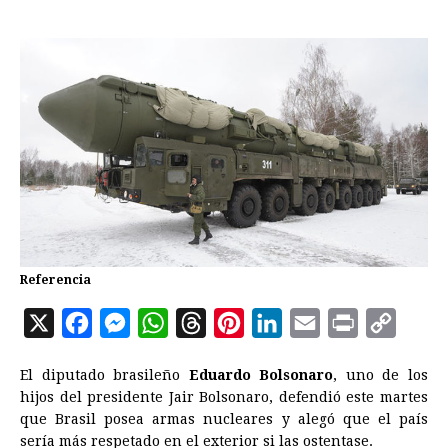
Referencia
X
F
M
W
T
P
L
E
P
C
a
e
h
h
i
i
m
r
o
El diputado brasileño
Eduardo Bolsonaro
, uno de los
c
s
a
r
n
n
a
i
p
hijos del presidente Jair Bolsonaro, defendió este martes
e
s
t
e
t
k
i
n
y
que Brasil posea armas nucleares y alegó que el país
sería más respetado en el exterior si las ostentase.
b
e
s
a
e
e
l
t
L