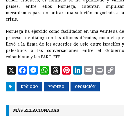
Desde entonces, el conflicto se ha agudizado y varios
países, entre ellos Noruega, intentan impulsar
mecanismos para encontrar una solución negociada a la
crisis.
Noruega ha ejercido como facilitador en una veintena de
procesos de diálogo en las últimas décadas, como el que
llevó a la firma de los acuerdos de Oslo entre israelíes y
palestinos o las conversaciones entre el Gobierno
colombiano y las FARC. EFE
X
F
M
W
T
P
L
E
P
C
a
e
h
h
i
i
m
r
o
DIÁLOGO
c
s
MADURO
a
r
n
OPOSICIÓN
n
a
i
p
e
s
t
e
t
k
i
n
y
b
e
s
a
e
e
l
t
L
MÁS RELACIONADAS
o
n
A
d
r
d
i
o
g
p
s
e
I
n