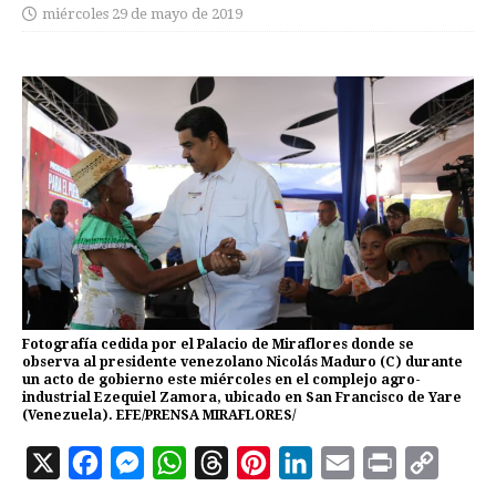
miércoles 29 de mayo de 2019
Fotografía cedida por el Palacio de Miraflores donde se
observa al presidente venezolano Nicolás Maduro (C) durante
un acto de gobierno este miércoles en el complejo agro-
industrial Ezequiel Zamora, ubicado en San Francisco de Yare
(Venezuela). EFE/PRENSA MIRAFLORES/
X
F
M
W
T
P
L
E
P
C
a
e
h
h
i
i
m
r
o