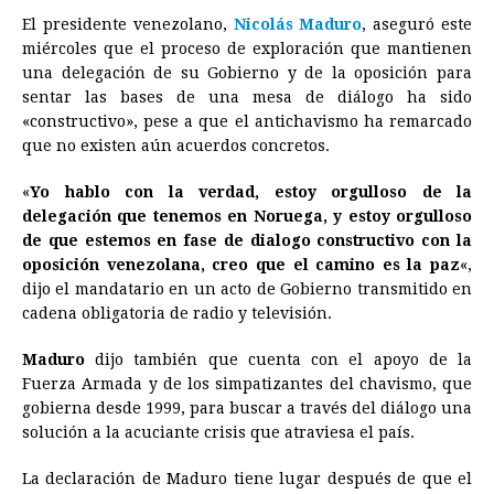
El presidente venezolano,
Nicolás Maduro
, aseguró este
c
s
a
r
n
n
a
i
p
miércoles que el proceso de exploración que mantienen
e
s
t
e
t
k
i
n
y
una delegación de su Gobierno y de la oposición para
sentar las bases de una mesa de diálogo ha sido
b
e
s
a
e
e
l
t
L
«constructivo», pese a que el antichavismo ha remarcado
o
n
A
d
r
d
i
que no existen aún acuerdos concretos.
o
g
p
s
e
I
n
«
Yo hablo con la verdad, estoy orgulloso de la
k
e
p
s
n
k
delegación que tenemos en Noruega, y estoy orgulloso
r
t
de que estemos en fase de dialogo constructivo con la
oposición venezolana, creo que el camino es la paz
«,
dijo el mandatario en un acto de Gobierno transmitido en
cadena obligatoria de radio y televisión.
Maduro
dijo también que cuenta con el apoyo de la
Fuerza Armada y de los simpatizantes del chavismo, que
gobierna desde 1999, para buscar a través del diálogo una
solución a la acuciante crisis que atraviesa el país.
La declaración de Maduro tiene lugar después de que el