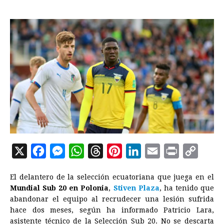
X
F
M
W
T
P
L
E
P
C
a
e
h
h
i
i
m
r
o
El delantero de la selección ecuatoriana que juega en el
c
s
a
r
n
n
a
i
p
Mundial Sub 20 en Polonia
,
Stiven Plaza
, ha tenido que
e
s
t
e
t
k
i
n
y
abandonar el equipo al recrudecer una lesión sufrida
hace dos meses, según ha informado Patricio Lara,
b
e
s
a
e
e
l
t
L
asistente técnico de la Selección Sub 20. No se descarta