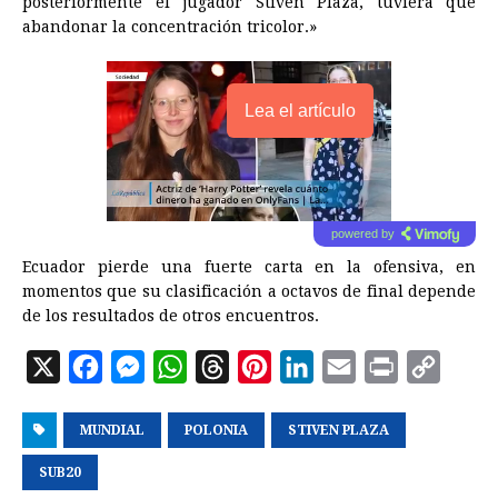
posteriormente el jugador Stiven Plaza, tuviera que
abandonar la concentración tricolor.»
Lea el artículo
powered by
Ecuador pierde una fuerte carta en la ofensiva, en
momentos que su clasificación a octavos de final depende
de los resultados de otros encuentros.
X
F
M
W
T
P
L
E
P
C
a
e
h
h
i
i
m
r
o
MUNDIAL
c
s
POLONIA
a
r
n
STIVEN PLAZA
n
a
i
p
e
s
t
e
t
k
i
n
y
SUB20