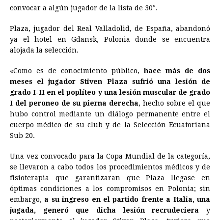
o
n
A
d
r
d
i
convocar a algún jugador de la lista de 30″.
o
g
p
s
e
I
n
Plaza, jugador del Real Valladolid, de España, abandonó
k
e
p
s
n
k
ya el hotel en Gdansk, Polonia donde se encuentra
r
t
alojada la selección.
«Como es de conocimiento público,
hace más de dos
meses el jugador Stiven Plaza sufrió una lesión de
grado I-II en el poplíteo y una lesión muscular de grado
I del peroneo de su pierna derecha
, hecho sobre el que
hubo control mediante un diálogo permanente entre el
cuerpo médico de su club y de la Selección Ecuatoriana
Sub 20.
Una vez convocado para la Copa Mundial de la categoría,
se llevaron a cabo todos los procedimientos médicos y de
fisioterapia que garantizaran que Plaza llegase en
óptimas condiciones a los compromisos en Polonia; sin
embargo,
a su ingreso en el partido frente a Italia, una
jugada, generó que dicha lesión recrudeciera
y