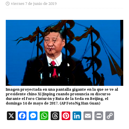
viernes 7 de junio de 2019
Imagen proyectada en una pantalla gigante en la que se ve al
presidente chino Xi Jinping cuando pronuncia su discurso
durante el Foro Cinturón y Ruta de la Seda en Beijing, el
domingo 14 de mayo de 2017. (AP Foto/Ng Han Guan)
X
F
M
W
T
P
L
E
P
C
a
e
h
h
i
i
m
r
o