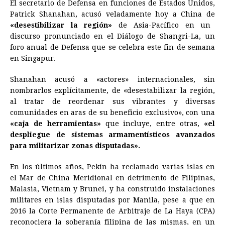
El secretario de Defensa en funciones de Estados Unidos,
c
s
a
r
n
n
a
i
p
Patrick Shanahan, acusó veladamente hoy a
China
de
e
s
t
e
t
k
i
n
y
«desestibilizar la región»
de Asia-Pacífico en un
discurso pronunciado en el Diálogo de Shangri-La, un
b
e
s
a
e
e
l
t
L
foro anual de Defensa que se celebra este fin de semana
o
n
A
d
r
d
i
en Singapur.
o
g
p
s
e
I
n
Shanahan acusó a «actores» internacionales, sin
k
e
p
s
n
k
nombrarlos explícitamente, de «desestabilizar la región,
r
t
al tratar de reordenar sus vibrantes y diversas
comunidades en aras de su beneficio exclusivo», con una
«caja de herramientas»
que incluye, entre otras,
«el
despliegue de sistemas armamentísticos avanzados
para militarizar zonas disputadas».
En los últimos años, Pekín ha reclamado varias islas en
el
Mar
de
China
Meridional en detrimento de Filipinas,
Malasia, Vietnam y Brunei, y ha construido instalaciones
militares en islas disputadas por Manila, pese a que en
2016 la Corte Permanente de Arbitraje de La Haya (CPA)
reconociera la soberanía filipina de las mismas, en un