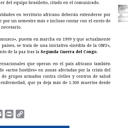
der del equipo brasileño, citado en el comunicado.
ividades en territorio africano deberán extenderse por
e por un semestre más e incluso contar con el envío de
 necesario.
onusco», puesta en marcha en 1999 y que actualmente
países, se trata de una iniciativa «inédita de la ONU»,
nto de la paz tras la
Segunda Guerra del Congo
.
ernacionales que operan en el país africano también
e «actos hostiles» en zonas afectadas por la crisis del
 de grupos armados contra civiles y centros de
salud
a enfermedad, que ya deja más de 1.300 muertos desde
E
P
C
m
r
o