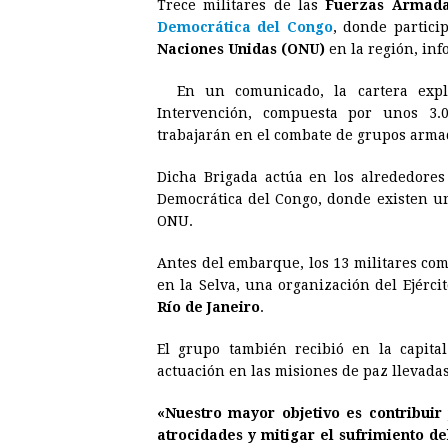
Trece militares de las
Fuerzas Armad
c
s
a
r
n
n
Democrática del Congo
, donde partici
e
s
t
e
t
k
Naciones Unidas (ONU)
en la región, inf
b
e
s
a
e
e
En un comunicado, la cartera expl
o
n
A
d
r
d
Intervención, compuesta por unos 3.
o
g
p
s
e
I
trabajarán en el combate de grupos armad
k
e
p
s
n
Dicha Brigada actúa en los alrededore
r
t
Democrática del Congo, donde existen un
ONU.
Antes del embarque, los 13 militares co
en la Selva, una organización del Ejérci
Río de Janeiro
.
El grupo también recibió en la capita
actuación en las misiones de paz llevadas
«Nuestro mayor objetivo es contribuir
atrocidades y mitigar el sufrimiento de