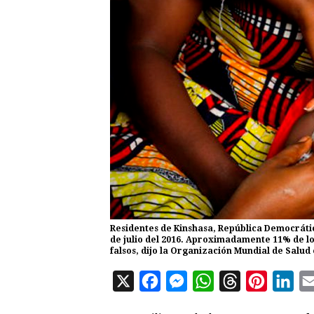
Residentes de Kinshasa, República Democrátic
de julio del 2016. Aproximadamente 11% de lo
falsos, dijo la Organización Mundial de Salud
X
F
M
W
T
P
L
a
e
h
h
i
i