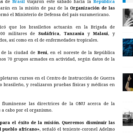
as
de
Brasil
viajaron este sábado hacia la
República
a
i
p
parán en la misión de paz de la
Organización de las
i
n
y
ormó el Ministerio de Defensa del país suramericano.
l
t
L
icó que los brasileños actuarán en la Brigada de
i
000 militares de
Sudáfrica
,
Tanzania
y
Malaui
, y
n
os, así como en el de enfermedades tropicales.
k
s de la ciudad de
Beni
, en el noreste de la República
os 70 grupos armados en actividad, según datos de la
mpletaron cursos en el Centro de Instrucción de Guerra
to brasileño, y realizaron pruebas físicas y médicas en
l fluminense las directrices de la ONU acerca de la
 a cabo por el organismo.
 para el éxito de la misión. Queremos disminuir las
l pueblo africano»
, señaló el teniente-coronel Adelmo