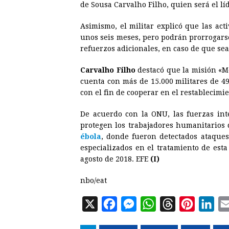
de Sousa Carvalho Filho, quien será el lí
Asimismo, el militar explicó que las act
unos seis meses, pero podrán prorrogars
refuerzos adicionales, en caso de que sea
Carvalho Filho
destacó que la misión «M
cuenta con más de 15.000 militares de 49 
con el fin de cooperar en el restablecimie
De acuerdo con la ONU, las fuerzas int
protegen los trabajadores humanitarios d
ébola
, donde fueron detectados ataques
especializados en el tratamiento de est
agosto de 2018. EFE
(I)
nbo/eat
X
F
M
W
T
P
L
a
e
h
h
i
i