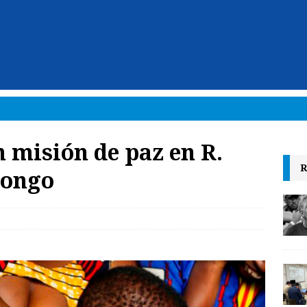
n misión de paz en R.
R
Congo