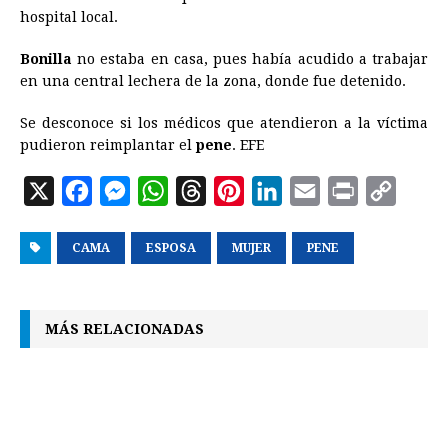
hospital local.
Bonilla
no estaba en casa, pues había acudido a trabajar
en una central lechera de la zona, donde fue detenido.
Se desconoce si los médicos que atendieron a la víctima
pudieron reimplantar el
pene
. EFE
X
F
M
W
T
P
L
E
P
C
a
e
h
h
i
i
m
r
o
CAMA
c
s
ESPOSA
a
r
MUJER
n
n
PENE
a
i
p
e
s
t
e
t
k
i
n
y
b
e
s
a
e
e
l
t
L
MÁS RELACIONADAS
o
n
A
d
r
d
i
o
g
p
s
e
I
n
k
e
p
s
n
k
r
t