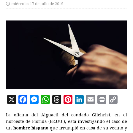
miércoles 17 de julio de 2019
X
F
M
W
T
P
L
E
P
C
a
e
h
h
i
i
m
r
o
La oficina del Alguacil del condado Gilchrist, en el
c
s
a
r
n
n
a
i
p
noroeste de Florida (EE.UU.), está investigando el caso de
e
s
t
e
t
k
i
n
y
un
hombre hispano
que irrumpió en casa de su vecino y