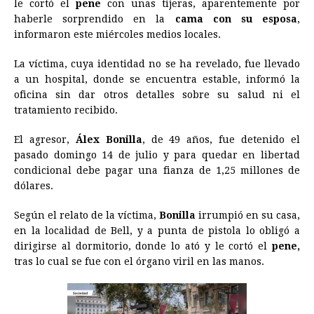
le cortó el
b
pene
e
con unas tijeras, aparentemente por
s
a
e
e
l
t
L
haberle sorprendido en la
cama
con su esposa
,
o
n
A
d
r
d
i
informaron este miércoles medios locales.
o
g
p
s
e
I
n
La víctima, cuya identidad no se ha revelado, fue llevado
k
e
p
s
n
k
a un hospital, donde se encuentra estable, informó la
r
t
oficina sin dar otros detalles sobre su salud ni el
tratamiento recibido.
El agresor,
Álex Bonilla
, de 49 años, fue detenido el
pasado domingo 14 de julio y para quedar en libertad
condicional debe pagar una fianza de 1,25 millones de
dólares.
Según el relato de la víctima,
Bonilla
irrumpió en su casa,
en la localidad de Bell, y a punta de pistola lo obligó a
dirigirse al dormitorio, donde lo ató y le cortó el
pene,
tras lo cual se fue con el órgano viril en las manos.