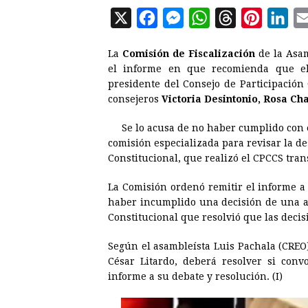
X
F
M
W
T
P
L
a
e
h
h
i
i
La
Comisión de Fiscalización
de la Asam
c
s
a
r
n
n
el informe en que recomienda que el p
e
s
t
e
t
k
presidente del Consejo de Participación
consejeros
b
Victoria Desintonio, Rosa Ch
e
s
a
e
e
o
n
A
d
r
d
Se lo acusa de no haber cumplido con 
o
g
p
s
e
I
comisión especializada para revisar la de
Constitucional, que realizó el CPCCS trans
k
e
p
s
n
r
t
La Comisión ordenó remitir el informe a l
haber incumplido una decisión de una au
Constitucional que resolvió que las deci
Según el asambleísta Luis Pachala (CREO)
César Litardo, deberá resolver si con
informe a su debate y resolución. (I)