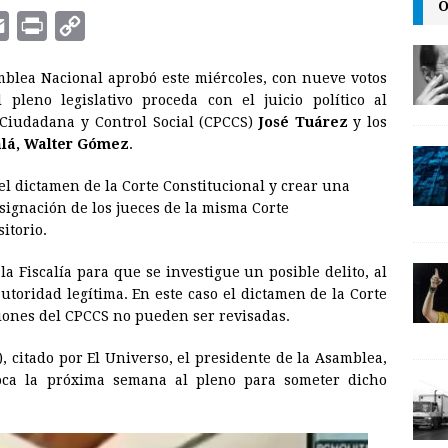
O
E
P
C
m
r
o
blea Nacional aprobó este miércoles, con nueve votos
a
i
p
leno legislativo proceda con el juicio político al
i
n
y
 Ciudadana y Control Social (CPCCS)
José Tuárez
y los
alá, Walter Gómez
l
t
L
.
i
el dictamen de la Corte Constitucional y crear una
n
signación de los jueces de la misma Corte
itorio.
k
a Fiscalía para que se investigue un posible delito, al
toridad legítima. En este caso el dictamen de la Corte
siones del CPCCS no pueden ser revisadas.
, citado por El Universo, el presidente de la Asamblea,
voca la próxima semana al pleno para someter dicho