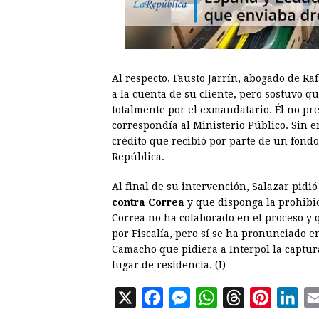
Al respecto, Fausto Jarrín, abogado de Ra
a la cuenta de su cliente, pero sostuvo q
totalmente por el exmandatario. Él no pre
correspondía al Ministerio Público. Sin 
crédito que recibió por parte de un fondo
República.
Al final de su intervención, Salazar pidi
contra Correa
y que disponga la prohibi
Correa no ha colaborado en el proceso y q
por Fiscalía, pero sí se ha pronunciado e
Camacho que pidiera a Interpol la captur
lugar de residencia. (I)
X
F
M
W
T
P
L
a
e
h
h
i
i