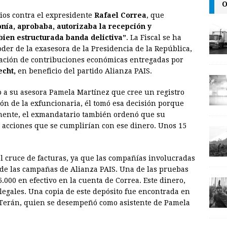
O
m
r
o
ios contra el expresidente
Rafael Correa
, que
a
i
p
onía, aprobaba, autorizaba la recepción y
i
n
y
 bien estructurada banda delictiva”
. La Fiscal se ha
er de la exasesora de la Presidencia de la República,
l
t
L
ación de contribuciones económicas entregadas por
i
cht,
en beneficio del partido Alianza PAIS.
n
o a su asesora Pamela Martínez que cree un registro
k
ión de la exfuncionaria, él tomó esa decisión porque
mente, el exmandatario también ordenó que su
s acciones que se cumplirían con ese dinero. Unos 15
el cruce de facturas, ya que las compañías involucradas
 de las campañas de Alianza PAIS. Una de las pruebas
.000 en efectivo en la cuenta de Correa. Este dinero,
 ilegales. Una copia de este depósito fue encontrada en
 Terán, quien se desempeñó como asistente de Pamela