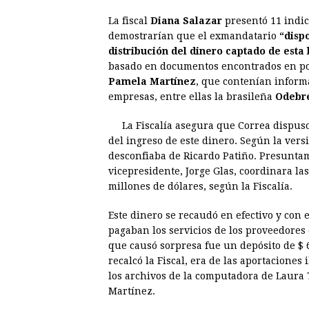
a
e
h
h
i
i
La fiscal
Diana Salazar
presentó 11 indic
c
s
a
r
n
n
demostrarían que el exmandatario
“disp
e
s
t
e
t
k
distribución del dinero captado de esta
basado en documentos encontrados en pod
b
e
s
a
e
e
Pamela Martínez
, que contenían inform
o
n
A
d
r
d
empresas, entre ellas la brasileña
Odebre
o
g
p
s
e
I
La Fiscalía asegura que Correa dispus
k
e
p
s
n
del ingreso de este dinero. Según la vers
r
t
desconfiaba de Ricardo Patiño. Presunta
vicepresidente, Jorge Glas, coordinara la
millones de dólares, según la Fiscalía.
Este dinero se recaudó en efectivo y con 
pagaban los servicios de los proveedores
que causó sorpresa fue un depósito de $ 6
recalcó la Fiscal, era de las aportaciones
los archivos de la computadora de Laura
Martínez.