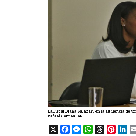
La Fiscal Diana Salazar, en la audiencia de v
Rafael Correa. API
X
F
M
W
T
P
L