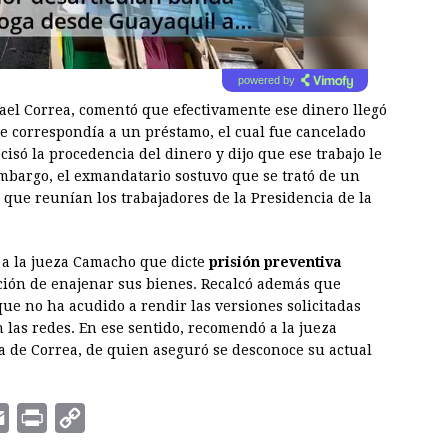
powered by
fael Correa, comentó que efectivamente ese dinero llegó
ue correspondía a un préstamo, el cual fue cancelado
cisó la procedencia del dinero y dijo que ese trabajo le
embargo, el exmandatario sostuvo que se trató de un
 que reunían los trabajadores de la Presidencia de la
ó a la jueza Camacho que dicte
prisión preventiva
ción de enajenar sus bienes. Recalcó además que
ue no ha acudido a rendir las versiones solicitadas
n las redes. En ese sentido, recomendó a la jueza
a de Correa, de quien aseguró se desconoce su actual
E
P
C
m
r
o