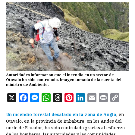
Autoridades informaron que el incendio en un sector de
Otavalo ha sido controlado. Imagen tomada de la cuenta del
ministro de Ambiente.
X
F
M
W
T
P
L
E
P
C
a
e
h
h
i
i
m
r
o
Un incendio forestal desatado en la zona de Angla
, en
c
s
a
r
n
n
a
i
p
Otavalo, en la provincia de Imbabura, en los Andes del
e
s
t
e
t
k
i
n
y
norte de Ecuador, ha sido controlado gracias al esfuerzo
b
e
s
a
e
e
l
t
L
de los bomberos, las autoridades y las comunidades