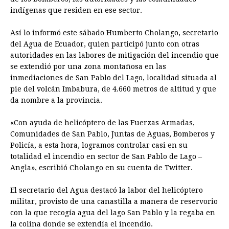
indígenas que residen en ese sector.
o
n
A
d
r
d
i
o
g
p
s
e
I
n
Así lo informó este sábado Humberto Cholango, secretario
k
e
p
s
n
k
del Agua de Ecuador, quien participó junto con otras
autoridades en las labores de mitigación del incendio que
r
t
se extendió por una zona montañosa en las
inmediaciones de San Pablo del Lago, localidad situada al
pie del volcán Imbabura, de 4.660 metros de altitud y que
da nombre a la provincia.
«Con ayuda de helicóptero de las Fuerzas Armadas,
Comunidades de San Pablo, Juntas de Aguas, Bomberos y
Policía, a esta hora, logramos controlar casi en su
totalidad el incendio en sector de San Pablo de Lago –
Angla», escribió Cholango en su cuenta de Twitter.
El secretario del Agua destacó la labor del helicóptero
militar, provisto de una canastilla a manera de reservorio
con la que recogía agua del lago San Pablo y la regaba en
la colina donde se extendía el incendio.