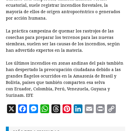
ecuatorial, suele registrar incendios forestales, la
mayoría de ellos de origen antropocéntrico o generados
por acción humana.
La práctica campesina de quemar los rastrojos de las
cosechas para preparar los terrenos para las nuevas
siembras, suelen ser las causas de los incendios, según
han advertido expertos en la materia.
Los últimos incendios en zonas andinas del país también
han despertado la preocupación ciudadana debido a las
grandes flagelos ocurridos en la Amazonía de Brasil y
Bolivia, países que también comparten esa selva
con Ecuador, Colombia, Perú, Venezuela, Guyana y
Surinam. EFE
X
F
M
W
T
P
L
E
P
C
a
e
h
h
i
i
m
r
o
c
s
a
r
n
n
a
i
p