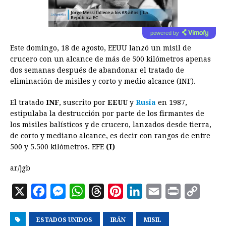
powered by
Este domingo, 18 de agosto, EEUU lanzó un misil de
crucero con un alcance de más de 500 kilómetros apenas
dos semanas después de abandonar el tratado de
eliminación de misiles y corto y medio alcance (INF).
El tratado
INF
, suscrito por
EEUU
y
Rusia
en 1987,
estipulaba la destrucción por parte de los firmantes de
los misiles balísticos y de crucero, lanzados desde tierra,
de corto y mediano alcance, es decir con rangos de entre
500 y 5.500 kilómetros. EFE
(I)
ar/jgb
X
F
M
W
T
P
L
E
P
C
a
e
h
h
i
i
m
r
o
ESTADOS UNIDOS
c
s
a
r
IRÁN
n
n
MISIL
a
i
p