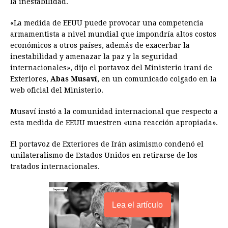
la inestabilidad.
b
e
s
a
e
e
l
t
L
o
n
A
d
r
d
i
«La medida de EEUU puede provocar una competencia
o
g
p
s
e
I
n
armamentista a nivel mundial que impondría altos costos
económicos a otros países, además de exacerbar la
k
e
p
s
n
k
inestabilidad y amenazar la paz y la seguridad
r
t
internacionales», dijo el portavoz del Ministerio iraní de
Exteriores,
Abas Musaví
, en un comunicado colgado en la
web oficial del Ministerio.
Musaví instó a la comunidad internacional que respecto a
esta medida de EEUU muestren «una reacción apropiada».
El portavoz de Exteriores de Irán asimismo condenó el
unilateralismo de Estados Unidos en retirarse de los
tratados internacionales.
Lea el artículo