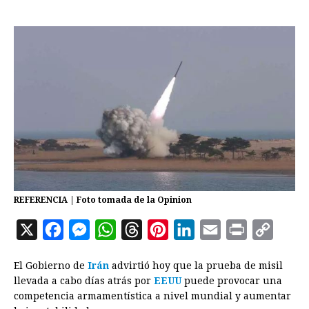
REFERENCIA | Foto tomada de la Opinion
X
F
M
W
T
P
L
E
P
C
a
e
h
h
i
i
m
r
o
El Gobierno de
Irán
advirtió hoy que la prueba de misil
c
s
a
r
n
n
a
i
p
llevada a cabo días atrás por
EEUU
puede provocar una
e
s
t
e
t
k
i
n
y
competencia armamentística a nivel mundial y aumentar