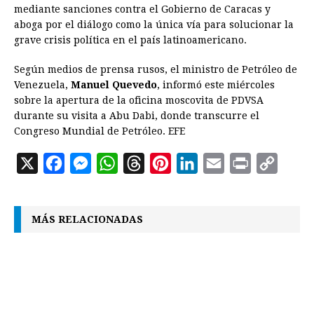
mediante sanciones contra el Gobierno de Caracas y
aboga por el diálogo como la única vía para solucionar la
grave crisis política en el país latinoamericano.
Según medios de prensa rusos, el ministro de Petróleo de
Venezuela,
Manuel Quevedo
, informó este miércoles
sobre la apertura de la oficina moscovita de PDVSA
durante su visita a Abu Dabi, donde transcurre el
Congreso Mundial de Petróleo. EFE
X
F
M
W
T
P
L
E
P
C
a
e
h
h
i
i
m
r
o
c
s
a
r
n
n
a
i
p
MÁS RELACIONADAS
e
s
t
e
t
k
i
n
y
b
e
s
a
e
e
l
t
L
o
n
A
d
r
d
i
o
g
p
s
e
I
n
k
e
p
s
n
k