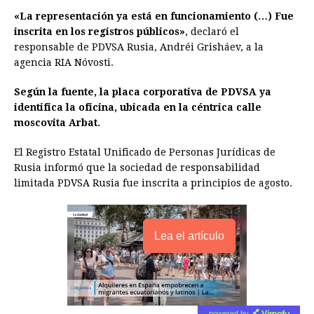
b
e
s
a
e
e
l
t
L
«La representación ya está en funcionamiento (…) Fue
o
n
A
d
r
d
i
inscrita en los registros públicos»
, declaró el
o
g
p
s
e
I
n
responsable de PDVSA Rusia, Andréi Grisháev, a la
agencia RIA Nóvosti.
k
e
p
s
n
k
r
t
Según la fuente, la placa corporativa de PDVSA ya
identifica la oficina, ubicada en la céntrica calle
moscovita Arbat.
El Registro Estatal Unificado de Personas Jurídicas de
Rusia informó que la sociedad de responsabilidad
limitada PDVSA Rusia fue inscrita a principios de agosto.
Lea el artículo
powered by