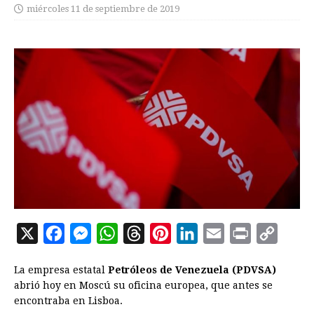
miércoles 11 de septiembre de 2019
X
F
M
W
T
P
L
E
P
C
a
e
h
h
i
i
m
r
o
La empresa estatal
Petróleos de Venezuela (PDVSA)
c
s
a
r
n
n
a
i
p
abrió hoy en Moscú su oficina europea, que antes se
e
s
t
e
t
k
i
n
y
encontraba en Lisboa.