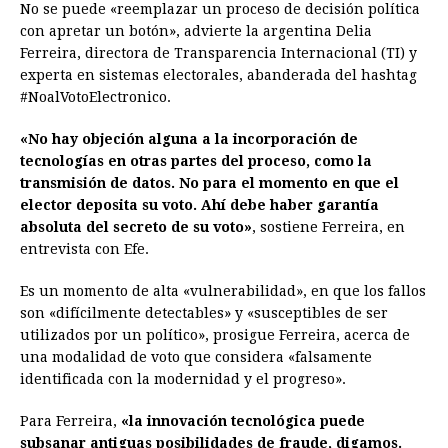
No se puede «reemplazar un proceso de decisión política
c
s
a
r
n
n
a
i
p
con apretar un botón», advierte la argentina Delia
e
s
t
e
t
k
i
n
y
Ferreira, directora de Transparencia Internacional (TI) y
experta en sistemas electorales, abanderada del hashtag
b
e
s
a
e
e
l
t
L
#NoalVotoElectronico.
o
n
A
d
r
d
i
o
g
p
s
e
I
n
«No hay objeción alguna a la incorporación de
tecnologías en otras partes del proceso, como la
k
e
p
s
n
k
transmisión de datos. No para el momento en que el
r
t
elector deposita su voto. Ahí debe haber garantía
absoluta del secreto de su voto»
, sostiene Ferreira, en
entrevista con Efe.
Es un momento de alta «vulnerabilidad», en que los fallos
son «difícilmente detectables» y «susceptibles de ser
utilizados por un político», prosigue Ferreira, acerca de
una modalidad de voto que considera «falsamente
identificada con la modernidad y el progreso».
Para Ferreira,
«la innovación tecnológica puede
subsanar antiguas posibilidades de fraude, digamos.