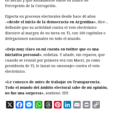
en Berlín y que anualmente emite su Índice de
Percepción de la Corrupción.
Experta en procesos electorales desde hace 40 años
–
«desde el inicio de la democracia en Argentina»
, dice-,
defiende que su actividad contra el voto electrónico
discurre al margen de su tarea en TI, con 100 capítulos o
delegaciones nacionales en todo el mundo.
«Dejo muy claro en mi cuenta en twitter que es una
iniciativa personal»
, enfatiza. Y añade, sin reparos, que
cuando se reunió por primera vez con Macri, ya como
presidenta de TI, le lanzó su «mensaje» contra el voto
electrónico.
«Le conozco de antes de trabajar en Transparencia.
Todo el mundo del ámbito electoral sabe de mi opinión,
no fue una sorpresa»
, sostiene. EFE
X
F
M
W
T
P
L
E
P
C
a
e
h
h
i
i
m
r
o