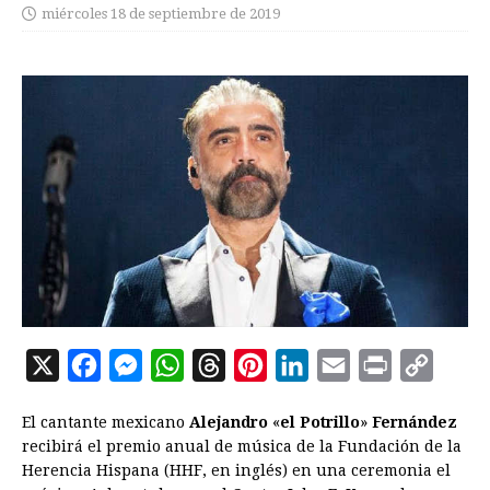
miércoles 18 de septiembre de 2019
X
F
M
W
T
P
L
E
P
C
a
e
h
h
i
i
m
r
o
El cantante mexicano
Alejandro
«
el Potrillo
»
Fernández
c
s
a
r
n
n
a
i
p
recibirá el premio anual de música de la Fundación de la
e
s
t
e
t
k
i
n
y
Herencia Hispana (HHF, en inglés) en una ceremonia el