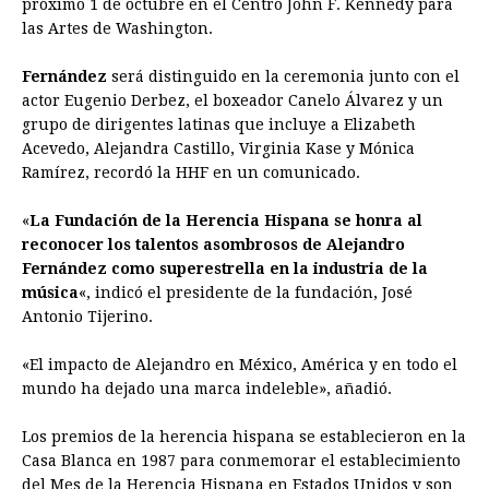
próximo 1 de octubre en el Centro John F. Kennedy para
b
e
s
a
e
e
l
t
L
las Artes de Washington.
o
n
A
d
r
d
i
o
g
p
s
e
I
n
Fernández
será distinguido en la ceremonia junto con el
actor Eugenio Derbez, el boxeador Canelo Álvarez y un
k
e
p
s
n
k
grupo de dirigentes latinas que incluye a Elizabeth
r
t
Acevedo, Alejandra Castillo, Virginia Kase y Mónica
Ramírez, recordó la HHF en un comunicado.
«
La Fundación de la Herencia Hispana se honra al
reconocer los talentos asombrosos de Alejandro
Fernández como superestrella en la industria de la
música
«, indicó el presidente de la fundación, José
Antonio Tijerino.
«El impacto de Alejandro en México, América y en todo el
mundo ha dejado una marca indeleble», añadió.
Los premios de la herencia hispana se establecieron en la
Casa Blanca en 1987 para conmemorar el establecimiento
del Mes de la Herencia Hispana en Estados Unidos y son