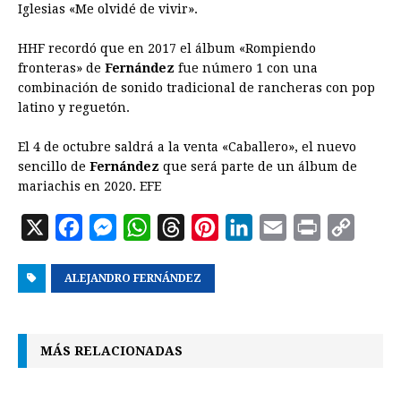
Iglesias «Me olvidé de vivir».
HHF recordó que en 2017 el álbum «Rompiendo
fronteras» de
Fernández
fue número 1 con una
combinación de sonido tradicional de rancheras con pop
latino y reguetón.
El 4 de octubre saldrá a la venta «Caballero», el nuevo
sencillo de
Fernández
que será parte de un álbum de
mariachis en 2020. EFE
X
F
M
W
T
P
L
E
P
C
a
e
h
h
i
i
m
r
o
ALEJANDRO FERNÁNDEZ
c
s
a
r
n
n
a
i
p
e
s
t
e
t
k
i
n
y
b
e
s
a
e
e
l
t
L
MÁS RELACIONADAS
o
n
A
d
r
d
i
o
g
p
s
e
I
n