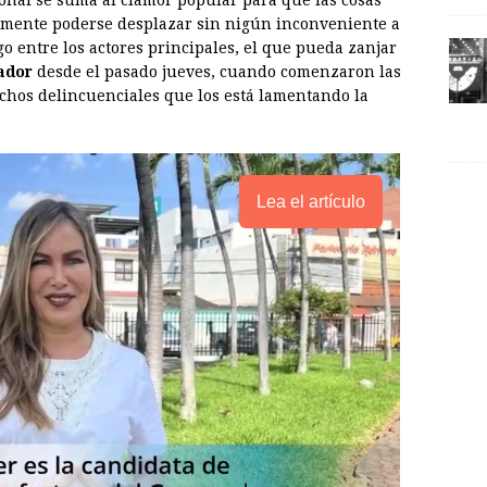
ional se suma al clamor popular para que las cosas
lmente poderse desplazar sin nigún inconveniente a
go entre los actores principales, el que pueda zanjar
ador
desde el pasado jueves, cuando comenzaron las
chos delincuenciales que los está lamentando la
Lea el artículo