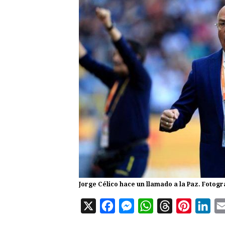
Jorge Célico hace un llamado a la Paz. Fotog
X
F
M
W
T
P
L
a
e
h
h
i
i