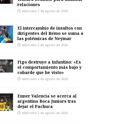
relaciones
miércoles 5 de agosto de 2026
El intercambio de insultos con
dirigentes del Remo se suma a
las polémicas de Neymar
miércoles 5 de agosto de 2026
Figo destruye a Infantino: «Es
el comportamiento más bajo y
cobarde que he visto»
miércoles 5 de agosto de 2026
Enner Valencia se acerca al
argentino Boca Juniors tras
dejar el Pachuca
miércoles 5 de agosto de 2026