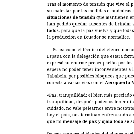
Tras el momento de tensión que vive el p
c
s
a
r
n
n
su malestar por las medidas económicas 
e
s
t
e
t
k
situaciones de tensión
que mantienen en v
han podido quedar ausentes de brindar s
b
e
s
a
e
e
todos
, para que la paz vuelva y que todas
o
n
A
d
r
d
la producción en Ecuador se normalice.
o
g
p
s
e
I
Es así como el técnico del elenco nacio
k
e
p
s
n
España con la delegación que estará for
r
t
expresó su enorme preocupación por los 
espera no poder tener inconvenientes a l
Tababela, por posibles bloqueos que pue
conecta a varías vías con el
Aeropuerto M
«Paz, tranquilidad; el bien más preciado 
tranquilidad, después podemos tener dif
cuidado, no vale pelearnos entre nosotros
hoy el país, nos terminan enfrentando a 
que mi
mensaje de paz y ojalá todo se 