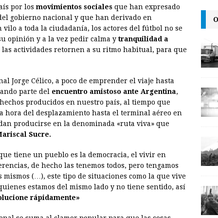
aís por los
movimientos sociales
que han expresado
a
i
p
del gobierno nacional y que han derivado en
O
i
n
y
ilo a toda la ciudadanía, los actores del fútbol no se
u opinión y a la vez pedir calma y
l
t
L
tranquilidad a
 las actividades retornen a su ritmo habitual, para que
i
n
nal Jorge Célico, a poco de emprender el viaje hasta
k
mando parte del
encuentro amistoso ante Argentina
,
hechos producidos en nuestro país, al tiempo que
a hora del desplazamiento hasta el terminal aéreo en
dan producirse en la denominada «ruta viva» que
ariscal Sucre.
que tiene un pueblo es la democracia, el vivir en
erencias, de hecho las tenemos todos, pero tengamos
 mismos (…), este tipo de situaciones como la que vive
quienes estamos del mismo lado y no tiene sentido, así
solucione rápidamente»