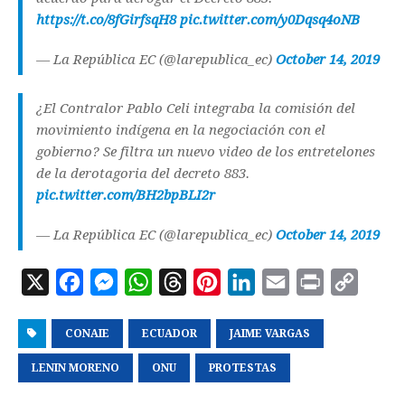
https://t.co/8fGirfsqH8
pic.twitter.com/y0Dqsq4oNB
— La República EC (@larepublica_ec)
October 14, 2019
¿El Contralor Pablo Celi integraba la comisión del
movimiento indígena en la negociación con el
gobierno? Se filtra un nuevo video de los entretelones
de la derotagoria del decreto 883.
pic.twitter.com/BH2bpBLI2r
— La República EC (@larepublica_ec)
October 14, 2019
X
F
M
W
T
P
L
E
P
C
a
e
h
h
i
i
m
r
o
CONAIE
c
s
ECUADOR
a
r
n
JAIME VARGAS
n
a
i
p
e
s
t
e
t
k
i
n
y
LENIN MORENO
ONU
PROTESTAS
b
e
s
a
e
e
l
t
L