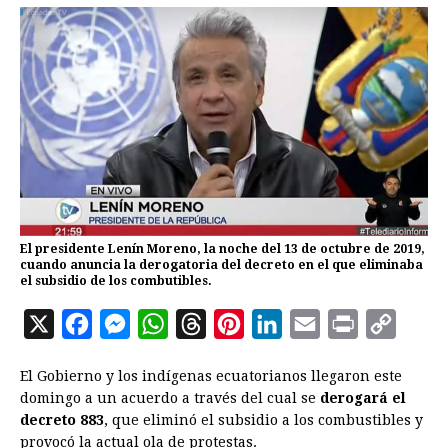
El presidente Lenín Moreno, la noche del 13 de octubre de 2019,
cuando anuncia la derogatoria del decreto en el que eliminaba
el subsidio de los combutibles.
X
F
M
W
T
P
L
E
P
C
a
e
h
h
i
i
m
r
o
El Gobierno y los indígenas ecuatorianos llegaron este
c
s
a
r
n
n
a
i
p
domingo a un acuerdo a través del cual se
derogará el
e
s
t
e
t
k
i
n
y
decreto 883
, que eliminó el subsidio a los combustibles y
provocó la actual ola de protestas.
b
e
s
a
e
e
l
t
L