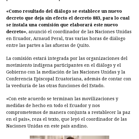
o
n
A
d
r
d
i
«Como resultado del diálogo se establece un nuevo
o
g
p
s
e
I
n
decreto que deja sin efecto el decreto 883, para lo cual
se instala una comisión que elaborará este nuevo
k
e
p
s
n
k
decreto»
, anunció el coordinador de las Naciones Unidas
r
t
en Ecuador, Arnaud Peral, tras varias horas de diálogo
entre las partes a las afueras de Quito.
La comisión estará integrada por las organizaciones del
movimiento indígena participantes en el diálogo y el
Gobierno con la mediación de las Naciones Unidas y la
Conferencia Episcopal Ecuatoriana, además de contar con
la veeduría de las otras funciones del Estado.
«Con este acuerdo se terminan las movilizaciones y
medidas de hecho en todo el Ecuador y nos
comprometemos de manera conjunta a restablecer la paz
en el país», reza el texto, que leyó el coordinador de las
Naciones Unidas en este país andino.