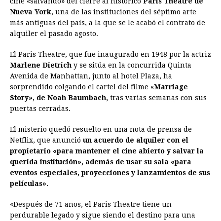
cine «salvando» del cierre al histórico
Paris Theatre de
Nueva York
b
, una de las instituciones del séptimo arte
e
s
a
e
e
l
t
L
más antiguas del país, a la que se le acabó el contrato de
o
n
A
d
r
d
i
alquiler el pasado agosto.
o
g
p
s
e
I
n
El Paris Theatre, que fue inaugurado en 1948 por la actriz
k
e
p
s
n
k
Marlene Dietrich
y se sitúa en la concurrida Quinta
r
t
Avenida de Manhattan, junto al hotel Plaza, ha
sorprendido colgando el cartel del filme «
Marriage
Story», de Noah Baumbach,
tras varias semanas con sus
puertas cerradas.
El misterio quedó resuelto en una nota de prensa de
Netflix, que anunció
un acuerdo de alquiler con el
propietario «para mantener el cine abierto y salvar la
querida institución», además de usar su sala «para
eventos especiales, proyecciones y lanzamientos de sus
películas».
«Después de 71 años, el Paris Theatre tiene un
perdurable legado y sigue siendo el destino para una