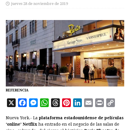
jueves 28 de noviembre de 2019
REFERENCIA
X
F
M
W
T
P
L
E
P
C
a
e
h
h
i
i
m
r
o
Nueva York.- La
plataforma estadounidense de películas
c
s
a
r
n
n
a
i
p
‘online’ Netflix
ha entrado en el negocio de las salas de
e
s
t
e
t
k
i
n
y