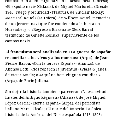
combatieron al enemigo nazi en la Resistencia francesa;
«El expolio nazi» (Galaxia), de Miguel Martorell; «Dresde.
1945. Fuego y oscuridad» (Taurus), de Sinclair McKay;
«Mariscal Keitel» (La Esfera), de Wilhem Keitel, memorias
de un jerarca nazi que fue condenado a la horca en
Nuremberg; o «Regreso a Birkenau» (Seix Barral),
testimonio de Ginette Kolinka, superviviente de los
campos nazis
El franquismo será analizado en «La guerra de España:
reconciliar a los vivos y a los muertos» (Arpa), de Jean-
Pierre Barou;
«Con la tercera España» (Alianza), de
Alfonso Botti; «Nos robaron la juventud» (Plaza & Janés),
de Víctor Amela; o «Aquí no hem vingut a estudiar!»
(Arpa), de Enric Juliana.
Sin dejar la historia también aparecerán «La esclavitud a
finales del Antiguo Régimen» (Alianza), de José Miguel
López García; «Eterna España» (Arpa), del periodista
italiano Marco Cicala; «El norte del Imperio. La épica
historia de la América del Norte española 1513-1898»