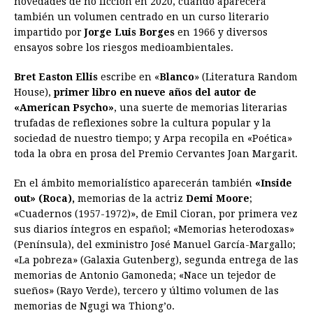
novedades de no ficción en 2020, cuando aparecerá
también un volumen centrado en un curso literario
b
e
s
a
e
e
l
t
L
impartido por
Jorge Luis Borges
en 1966 y diversos
o
n
A
d
r
d
i
ensayos sobre los riesgos medioambientales.
o
g
p
s
e
I
n
Bret Easton Ellis
escribe en «
Blanco
» (Literatura Random
k
e
p
s
n
k
House),
primer libro en nueve años del autor de
r
t
«American Psycho»
, una suerte de memorias literarias
trufadas de reflexiones sobre la cultura popular y la
sociedad de nuestro tiempo; y Arpa recopila en «Poética»
toda la obra en prosa del Premio Cervantes Joan Margarit.
En el ámbito memorialístico aparecerán también
«Inside
out» (Roca),
memorias de la actriz
Demi Moore
;
«Cuadernos (1957-1972)», de Emil Cioran, por primera vez
sus diarios íntegros en español; «Memorias heterodoxas»
(Península), del exministro José Manuel García-Margallo;
«La pobreza» (Galaxia Gutenberg), segunda entrega de las
memorias de Antonio Gamoneda; «Nace un tejedor de
sueños» (Rayo Verde), tercero y último volumen de las
memorias de Ngugi wa Thiong’o.