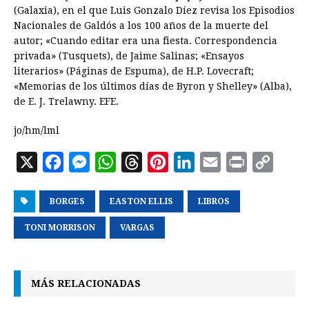
(Galaxia), en el que Luis Gonzalo Díez revisa los Episodios
Nacionales de Galdós a los 100 años de la muerte del
autor; «Cuando editar era una fiesta. Correspondencia
privada» (Tusquets), de Jaime Salinas; «Ensayos
literarios» (Páginas de Espuma), de H.P. Lovecraft;
«Memorias de los últimos días de Byron y Shelley» (Alba),
de E. J. Trelawny. EFE.
jo/hm/lml
X
F
M
W
T
P
L
E
P
C
a
e
h
h
i
i
m
r
o
BORGES
c
s
EASTON ELLIS
a
r
n
n
LIBROS
a
i
p
e
s
t
e
t
k
i
n
y
TONI MORRISON
VARGAS
b
e
s
a
e
e
l
t
L
o
n
A
d
r
d
i
MÁS RELACIONADAS
o
g
p
s
e
I
n
k
e
p
s
n
k