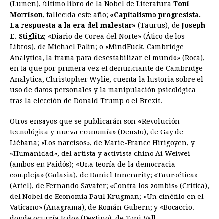
(Lumen), último libro de la Nobel de Literatura
Toni
Morrison
, fallecida este año;
«Capitalismo progresista.
La respuesta a la era del malestar»
(Taurus), de
Joseph
E. Stiglitz
; «Diario de Corea del Norte» (Ático de los
Libros), de Michael Palin; o «MindFuck. Cambridge
Analytica, la trama para desestabilizar el mundo» (Roca),
en la que por primera vez el denunciante de Cambridge
Analytica, Christopher Wylie, cuenta la historia sobre el
uso de datos personales y la manipulación psicológica
tras la elección de Donald Trump o el Brexit.
Otros ensayos que se publicarán son
«
Revolución
tecnológica y nueva economía» (Deusto), de Gay de
Liébana; «Los narcisos», de Marie-France Hirigoyen, y
«Humanidad», del artista y activista chino Ai Weiwei
(ambos en Paidós); «Una teoría de la democracia
compleja» (Galaxia), de Daniel Innerarity; «Tauroética»
(Ariel), de Fernando Savater; «Contra los zombis» (Crítica),
del Nobel de Economía Paul Krugman; «Un cinéfilo en el
Vaticano» (Anagrama), de Román Gubern; y «Bocaccio.
donde ocurría todo» (Destino), de Toni Vall.