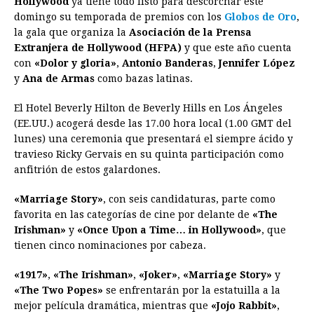
Hollywood
ya tiene todo listo para descorchar este
c
s
a
r
n
n
a
i
p
domingo su temporada de premios con los
Globos de Oro
,
e
s
t
e
t
k
i
n
y
la gala que organiza la
Asociación de la Prensa
Extranjera de Hollywood (HFPA)
b
e
s
a
e
y que este año cuenta
e
l
t
L
con
«Dolor y gloria»
,
Antonio Banderas
,
Jennifer López
o
n
A
d
r
d
i
y
Ana de Armas
como bazas latinas.
o
g
p
s
e
I
n
El Hotel Beverly Hilton de Beverly Hills en Los Ángeles
k
e
p
s
n
k
(EE.UU.) acogerá desde las 17.00 hora local (1.00 GMT del
r
t
lunes) una ceremonia que presentará el siempre ácido y
travieso Ricky Gervais en su quinta participación como
anfitrión de estos galardones.
«Marriage Story»
, con seis candidaturas, parte como
favorita en las categorías de cine por delante de
«The
Irishman»
y
«Once Upon a Time… in Hollywood»
, que
tienen cinco nominaciones por cabeza.
«1917»
,
«The Irishman»
,
«Joker»
,
«Marriage Story»
y
«The Two Popes»
se enfrentarán por la estatuilla a la
mejor película dramática, mientras que
«Jojo Rabbit»
,