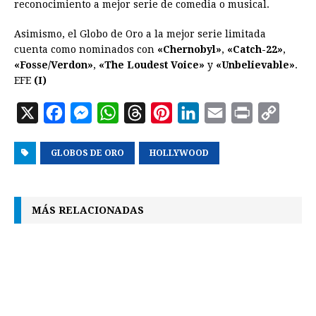
reconocimiento a mejor serie de comedia o musical.
Asimismo, el Globo de Oro a la mejor serie limitada
cuenta como nominados con
«Chernobyl»
,
«Catch-22»
,
«Fosse/Verdon»
,
«The Loudest Voice»
y
«Unbelievable»
.
EFE
(I)
X
F
M
W
T
P
L
E
P
C
a
e
h
h
i
i
m
r
o
GLOBOS DE ORO
c
s
a
r
HOLLYWOOD
n
n
a
i
p
e
s
t
e
t
k
i
n
y
b
e
s
a
e
e
l
t
L
MÁS RELACIONADAS
o
n
A
d
r
d
i
o
g
p
s
e
I
n
k
e
p
s
n
k
r
t