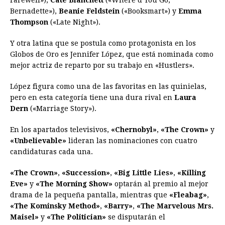
Farewell»),
Cate Blanchett
(«Where’d You Go,
Bernadette»),
Beanie Feldstein
(«Booksmart») y
Emma
Thompson
(«Late Night»).
Y otra latina que se postula como protagonista en los
Globos de Oro es Jennifer López, que está nominada como
mejor actriz de reparto por su trabajo en «Hustlers».
López figura como una de las favoritas en las quinielas,
pero en esta categoría tiene una dura rival en
Laura
Dern
(«Marriage Story»).
En los apartados televisivos,
«Chernobyl»
,
«The Crown»
y
«Unbelievable»
lideran las nominaciones con cuatro
candidaturas cada una.
«The Crown»
,
«Succession»
,
«Big Little Lies»
,
«Killing
Eve»
y
«The Morning Show»
optarán al premio al mejor
drama de la pequeña pantalla, mientras que
«Fleabag»
,
«The Kominsky Method»
,
«Barry»
,
«The Marvelous Mrs.
Maisel»
y
«The Politician»
se disputarán el