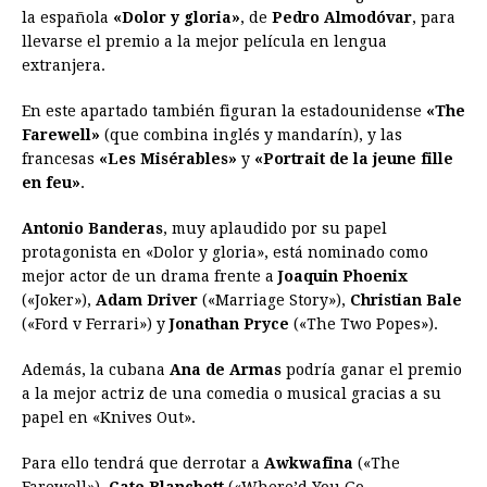
la española
«Dolor y gloria»
, de
Pedro Almodóvar
, para
llevarse el premio a la mejor película en lengua
extranjera.
En este apartado también figuran la estadounidense
«The
Farewell»
(que combina inglés y mandarín), y las
francesas
«Les Misérables»
y
«Portrait de la jeune fille
en feu»
.
Antonio Banderas
, muy aplaudido por su papel
protagonista en «Dolor y gloria», está nominado como
mejor actor de un drama frente a
Joaquin Phoenix
(«Joker»),
Adam Driver
(«Marriage Story»),
Christian Bale
(«Ford v Ferrari») y
Jonathan Pryce
(«The Two Popes»).
Además, la cubana
Ana de Armas
podría ganar el premio
a la mejor actriz de una comedia o musical gracias a su
papel en «Knives Out».
Para ello tendrá que derrotar a
Awkwafina
(«The