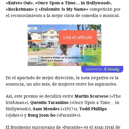
«Knives Out»
,
«Once Upon a Time… in Hollywood»
,
«Rocketman»
y
«Dolemite Is My Name»
competirán por
el reconocimiento a la mejor cinta de comedia o musical.
Lea el artículo
powered by
En el apartado de mejor dirección, la nota negativa es la
ausencia, un año más, de mujeres entre los aspirantes.
Así, este premio se decidirá entre
Martin Scorsese
(«The
Irishman»),
Quentin Tarantino
(«Once Upon a Time… in
Hollywood»),
Sam Mendes
(«1917»),
Todd Phillips
(«Joker») y
Bong Joon-ho
(«Parasite»).
El fenómeno surcoreano de «Parasite» es el gran rival de