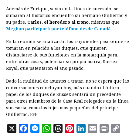
Además de Enrique, sexto en la línea de sucesión, se
sumarán al histórico encuentro su hermano Guillermo y
su padre,
Carlos, el heredero al trono
, mientras que
Meghan participará por teléfono desde Canadá
.
En la reunión se analizarán los «siguientes pasos» que se
tomarán en relación a los duques, que quieren
distanciarse de sus funciones en la monarquía para,
entre otras cosas, potenciar su propia marca, Sussex
Royal, que patentaron el año pasado.
Dado la multitud de asuntos a tratar, no se espera que las
conversaciones concluyan hoy, más cuando el futuro
papel de los duques de Sussex sentará un precedente
para otros miembros de la Casa Real relegados en la línea
sucesoria, como los hijos más pequeños del príncipe
Guillermo. EFE
X
F
M
W
T
P
L
E
P
C