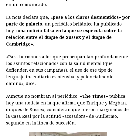
en un comunicado.
o
n
A
d
r
d
i
o
g
p
s
e
I
n
La nota declara que,
«pese a los claros desmentidos» por
parte de palacio
, un periódico británico ha publicado
k
e
p
s
n
k
hoy
«una noticia falsa en la que se especula sobre la
r
t
relación entre el duque de Sussex y el duque de
Cambridge»
.
«Para hermanos a los que preocupan tan profundamente
los asuntos relacionados con la salud mental (que
defienden en sus campañas), el uso de ese tipo de
lenguaje incendiario es ofensivo y potencialmente
dañino», dice.
Aunque no nombran al periódico,
«The Times»
publica
hoy una noticia en la que afirma que Enrique y Meghan,
duques de Sussex, consideran que fueron marginados de
la Casa Real por la actitud «acosadora» de Guillermo,
segundo en la línea de sucesión.