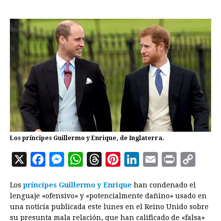
Los príncipes Guillermo y Enrique, de Inglaterra.
X
F
M
W
T
P
L
E
P
C
a
e
h
h
i
i
m
r
o
Los
príncipes Guillermo y Enrique
han condenado el
c
s
a
r
n
n
a
i
p
lenguaje «ofensivo» y «potencialmente dañino» usado en
e
s
t
e
t
k
i
n
y
una noticia publicada este lunes en el Reino Unido sobre
su presunta mala relación, que han calificado de «falsa»
b
e
s
a
e
e
l
t
L