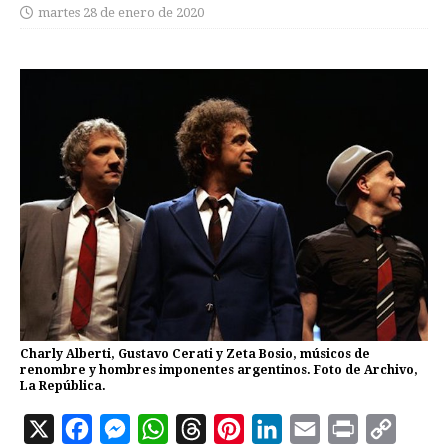
martes 28 de enero de 2020
Charly Alberti, Gustavo Cerati y Zeta Bosio, músicos de
renombre y hombres imponentes argentinos. Foto de Archivo,
La República.
X
F
M
W
T
P
L
E
P
C