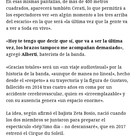
En esas mismas pantallas, de más de 400 metros
cuadrados, aparecerá también Cerati, lo que permitirá a
los espectadores ver «en algún momento a los tres arriba
del escario» en la que será «la última vez que la gente va
a ver a Soda en vivo».
«
Hoy te tengo que decir que sí, que va a ser la última
vez, los brazos tampoco me acompañan demasiado
«,
agregó
Alberti
, baterista de la banda.
«Gracias totales» será un «un viaje audiovisual» por la
historia de la banda, «aunque de manea no lineal», hecho
desde el «respeto» a su trayectoria y la figura de Gustavo,
fallecido en 2014 tras cuatro años en coma por un
accidente cerebrovascular, quien es «irreemplazable» y
con su ausencia genera «un espacio enorme».
La idea, según afirmó el bajista Zeta Bosio, nació cuando
los dos miembros se juntaron para preparar el
espectáculo «Sép7imo día – no descansaré», que en 2017
estrenó el Cirque du Soleil.