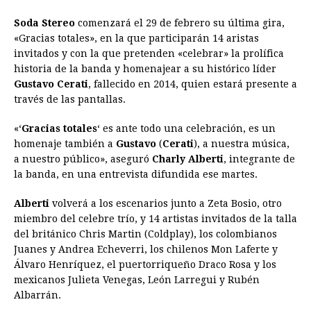
a
e
h
h
i
i
m
r
o
Soda Stereo
comenzará el 29 de febrero su última gira,
c
s
a
r
n
n
a
i
p
«Gracias totales», en la que participarán 14 aristas
e
s
t
e
t
k
i
n
y
invitados y con la que pretenden «celebrar» la prolífica
historia de la banda y homenajear a su histórico líder
b
e
s
a
e
e
l
t
L
Gustavo Cerati
, fallecido en 2014, quien estará presente a
o
n
A
d
r
d
i
través de las pantallas.
o
g
p
s
e
I
n
«‘
Gracias totales
‘ es ante todo una celebración, es un
k
e
p
s
n
k
homenaje también a
Gustavo
(
Cerati
), a nuestra música,
r
t
a nuestro público», aseguró
Charly Alberti
, integrante de
la banda, en una entrevista difundida ese martes.
Alberti
volverá a los escenarios junto a Zeta Bosio, otro
miembro del celebre trío, y 14 artistas invitados de la talla
del británico Chris Martin (Coldplay), los colombianos
Juanes y Andrea Echeverri, los chilenos Mon Laferte y
Álvaro Henríquez, el puertorriqueño Draco Rosa y los
mexicanos Julieta Venegas, León Larregui y Rubén
Albarrán.