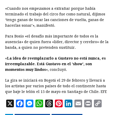
«Cuando nos empezamos a extrañar porque había
terminado el trabajo del circo fue como natural, dijimos
‘tengo ganas de tocar las canciones de vuelta, ganas de
hacerlas sonar'», manifestó.
Para Bosio «el desafío más importante de todos es la
ausencia» de quien fuera «líder, director y cerebro» de la
banda, a quien no pretenden sustituir.
«
La idea de reemplazarlo a Gustavo no está nunca, es
irreemplazable. Está Gustavo en el ‘show’, son
momentos muy lindos
«, concluyó.
La gira se iniciará en Bogotá el 29 de febrero y llevará a
los artistas por varios países de todo el continente hasta
que baje le telón el 15 de mayo en Santiago de Chile. EFE
X
F
M
W
T
P
L
E
P
C
a
e
h
h
i
i
m
r
o