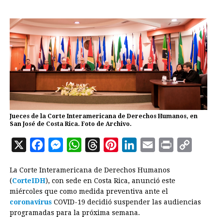
Jueces de la Corte Interamericana de Derechos Humanos, en
San José de Costa Rica. Foto de Archivo.
X
F
M
W
T
P
L
E
P
C
a
e
h
h
i
i
m
r
o
La Corte Interamericana de Derechos Humanos
c
s
a
r
n
n
a
i
p
(
CorteIDH
), con sede en Costa Rica, anunció este
e
s
t
e
t
k
i
n
y
miércoles que como medida preventiva ante el
coronavirus
b
COVID-19 decidió suspender las audiencias
e
s
a
e
e
l
t
L
programadas para la próxima semana.