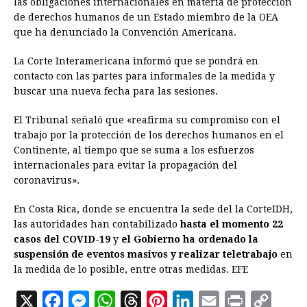
las obligaciones internacionales en materia de protección
de derechos humanos de un Estado miembro de la OEA
que ha denunciado la Convención Americana.
La Corte Interamericana informó que se pondrá en
contacto con las partes para informales de la medida y
buscar una nueva fecha para las sesiones.
El Tribunal señaló que «reafirma su compromiso con el
trabajo por la protección de los derechos humanos en el
Continente, al tiempo que se suma a los esfuerzos
internacionales para evitar la propagación del
coronavirus».
En Costa Rica, donde se encuentra la sede del la CorteIDH,
las autoridades han contabilizado
hasta el momento 22
casos del COVID-19
y
el Gobierno ha ordenado la
suspensión de eventos masivos y realizar teletrabajo
en
la medida de lo posible, entre otras medidas. EFE
X
F
M
W
T
P
L
E
P
C