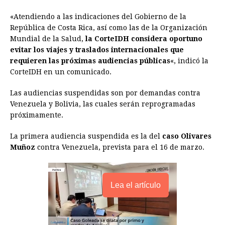
o
n
A
d
r
d
i
o
g
p
s
e
I
n
«Atendiendo a las indicaciones del Gobierno de la
República de Costa Rica, así como las de la Organización
k
e
p
s
n
k
Mundial de la Salud,
la CorteIDH considera oportuno
r
t
evitar los viajes y traslados internacionales que
requieren las próximas audiencias públicas
«, indicó la
CorteIDH en un comunicado.
Las audiencias suspendidas son por demandas contra
Venezuela y Bolivia, las cuales serán reprogramadas
próximamente.
La primera audiencia suspendida es la del
caso Olivares
Muñoz
contra Venezuela, prevista para el 16 de marzo.
Lea el artículo