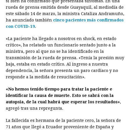
si bien ha confirmado que presentaba síntomas. En una
b
e
s
a
e
e
l
t
L
rueda de prensa emitida desde Guayaquil, al mediodía de
o
n
A
d
r
d
i
este sábado 14 de marzo, la ministra Cataliza Andramuño,
o
g
p
s
e
I
n
ha anunciado también
cinco pacientes más confirmados
con COVID-19
.
k
e
p
s
n
k
r
t
«La paciente ha llegado a nosotros en shock, en estado
crítico», ha relatado un funcionario sentado junto a la
ministra, pero al que no se ha identificado en la
transmisión de la rueda de prensa. «Tenía la presión muy
baja, estaba en estado crítico. Al ingreso a nuestra
dependencia, la señora presenta un paro cardiaco y no
responde a la medida de resucitación».
«No hemos tenido tiempo para tratar la paciente e
identificar la causa de muerte. Esto se sabrá con la
autopsia, de la cual habrá que esperar los resultados»
,
agregó tras una repregunta.
La fallecida es hermana de la paciente cero, la señora de
71 años que llegó a Ecuador proveniente de España y