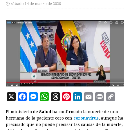
sábado 14 de marzo de 2020
X
F
M
W
T
P
L
E
P
C
a
e
h
h
i
i
m
r
o
El ministerio de
Salud
ha confirmado la muerte de una
c
s
a
r
n
n
a
i
p
hermana de la paciente cero con
coronavirus
, aunque ha
e
s
t
e
t
k
i
n
y
precisado que no puede precisar las causas de la muerte,