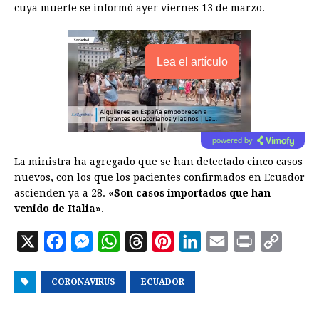
cuya muerte se informó ayer viernes 13 de marzo.
Lea el artículo
powered by
La ministra ha agregado que se han detectado cinco casos
nuevos, con los que los pacientes confirmados en Ecuador
ascienden ya a 28.
«Son casos importados que han
venido de Italia»
.
X
F
M
W
T
P
L
E
P
C
a
e
h
h
i
i
m
r
o
CORONAVIRUS
c
s
a
ECUADOR
r
n
n
a
i
p
e
s
t
e
t
k
i
n
y