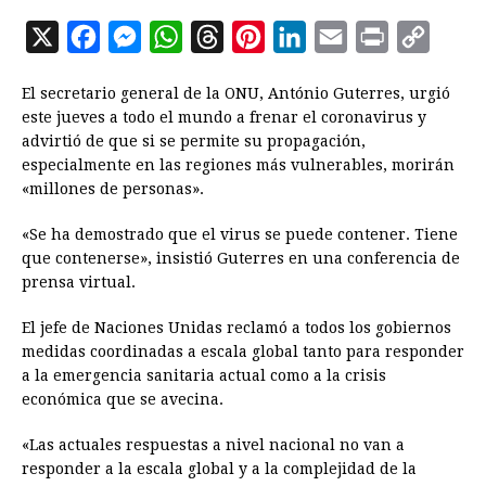
X
F
M
W
T
P
L
E
P
C
a
e
h
h
i
i
m
r
o
El secretario general de la ONU, António Guterres, urgió
c
s
a
r
n
n
a
i
p
este jueves a todo el mundo a frenar el coronavirus y
e
s
t
e
t
k
i
n
y
advirtió de que si se permite su propagación,
especialmente en las regiones más vulnerables, morirán
b
e
s
a
e
e
l
t
L
«millones de personas».
o
n
A
d
r
d
i
o
g
p
s
e
I
n
«Se ha demostrado que el virus se puede contener. Tiene
que contenerse», insistió Guterres en una conferencia de
k
e
p
s
n
k
prensa virtual.
r
t
El jefe de Naciones Unidas reclamó a todos los gobiernos
medidas coordinadas a escala global tanto para responder
a la emergencia sanitaria actual como a la crisis
económica que se avecina.
«Las actuales respuestas a nivel nacional no van a
responder a la escala global y a la complejidad de la