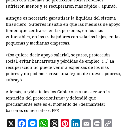
países con sistemas de protección social robustos
sufrieron menos y se recuperaron más rápido», apuntó.
Aunque es necesario garantizar la liquidez del sistema
financiero, Guterres insistió en que las medidas de apoyo
tienen que centrarse en las personas, en los más
vulnerables, en los trabajadores con salarios bajos, en las
pequeñas y medianas empresas.
«Eso quiere decir apoyo salarial, seguros, protección
social, evitar bancarrotas y pérdidas de empleo. (…) La
recuperación no puede venir a expensas de los más
pobres y no podemos crear una legión de nuevos pobres»,
subrayó.
Además, urgió a todos los Gobiernos a no caer «en la
tentación del proteccionismo» y defendió que
precisamente éste es el momento de «desmantelar
barreras comerciales». EFE
X
F
M
W
T
P
L
E
P
C