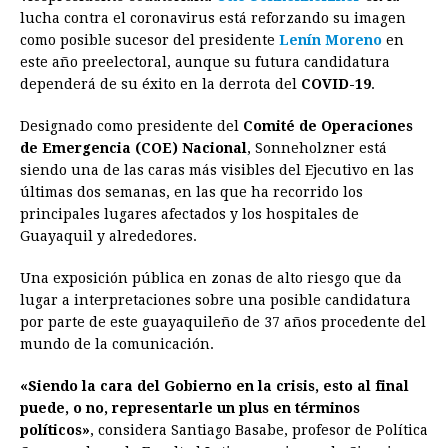
e
s
t
e
t
k
i
n
y
lucha contra el coronavirus está reforzando su imagen
como posible sucesor del presidente
b
e
s
a
e
Lenín Moreno
e
l
t
en
L
este año preelectoral, aunque su futura candidatura
o
n
A
d
r
d
i
dependerá de su éxito en la derrota del
COVID-19
.
o
g
p
s
e
I
n
Designado como presidente del
Comité de Operaciones
k
e
p
s
n
k
de Emergencia (COE) Nacional
, Sonneholzner está
r
t
siendo una de las caras más visibles del Ejecutivo en las
últimas dos semanas, en las que ha recorrido los
principales lugares afectados y los hospitales de
Guayaquil y alrededores.
Una exposición pública en zonas de alto riesgo que da
lugar a interpretaciones sobre una posible candidatura
por parte de este guayaquileño de 37 años procedente del
mundo de la comunicación.
«Siendo la cara del Gobierno en la crisis, esto al final
puede, o no, representarle un plus en términos
políticos»
, considera Santiago Basabe, profesor de Política