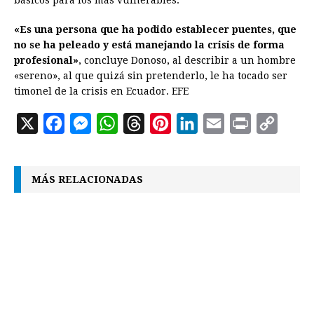
básicos para los más vulnerables.
«Es una persona que ha podido establecer puentes, que
no se ha peleado y está manejando la crisis de forma
profesional»
, concluye Donoso, al describir a un hombre
«sereno», al que quizá sin pretenderlo, le ha tocado ser
timonel de la crisis en Ecuador. EFE
X
F
M
W
T
P
L
E
P
C
a
e
h
h
i
i
m
r
o
c
s
a
r
n
n
a
i
p
MÁS RELACIONADAS
e
s
t
e
t
k
i
n
y
b
e
s
a
e
e
l
t
L
o
n
A
d
r
d
i
o
g
p
s
e
I
n
k
e
p
s
n
k
r
t