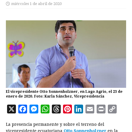
miércoles 1 de abril de 2020
El vicepresidente Otto Sonnenholzner, en Lago Agrio, el 23 de
enero de 2020. Foto: Karla Sánchez, Vicepresidencia
X
F
M
W
T
P
L
E
P
C
a
e
h
h
i
i
m
r
o
La presencia permanente y sobre el terreno del
c
s
a
r
n
n
a
i
p
vicepresidente ecuatoriana
Otto Sonnenholzner
en la