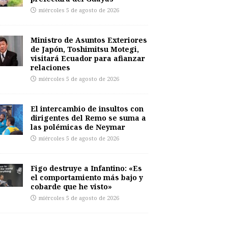
miércoles 5 de agosto de 2026
Ministro de Asuntos Exteriores
de Japón, Toshimitsu Motegi,
visitará Ecuador para afianzar
relaciones
miércoles 5 de agosto de 2026
El intercambio de insultos con
dirigentes del Remo se suma a
las polémicas de Neymar
miércoles 5 de agosto de 2026
Figo destruye a Infantino: «Es
el comportamiento más bajo y
cobarde que he visto»
miércoles 5 de agosto de 2026