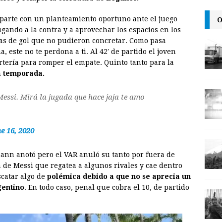
l
t
L
O
a parte con un planteamiento oportuno ante el juego
i
gando a la contra y a aprovechar los espacios en los
n
as de gol que no pudieron concretar. Como pasa
este no te perdona a ti. Al 42′ de partido el joven
k
rtería para romper el empate. Quinto tanto para la
a temporada.
Messi. Mirá la jugada que hace jaja te amo
e 16, 2020
mann anotó pero el VAR anuló su tanto por fuera de
de Messi que regatea a algunos rivales y cae dentro
catar algo de
polémica debido a que no se aprecia un
gentino
. En todo caso, penal que cobra el 10, de partido