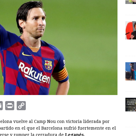
E
P
C
m
r
o
rcelona vuelve al Camp Nou con victoria liderada por
a
i
p
artido en el que el Barcelona sufrió fuertemente en el
i
n
y
erse y romper la cerradura de
Leganés.