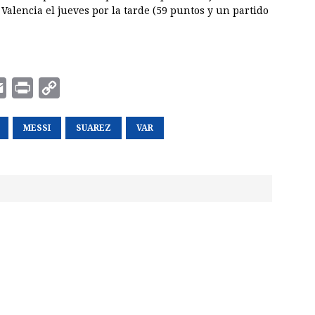
 Valencia el jueves por la tarde (59 puntos y un partido
E
P
C
m
r
o
a
MESSI
i
p
SUAREZ
VAR
i
n
y
l
t
L
i
n
k