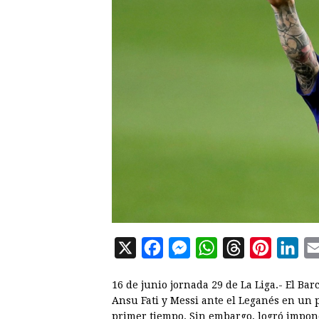
X
F
M
W
T
P
L
a
e
h
h
i
i
16 de junio jornada 29 de La Liga.- El Ba
c
s
a
r
n
n
Ansu Fati y Messi ante el Leganés en un p
e
s
t
e
t
k
primer tiempo. Sin embargo, logró impon