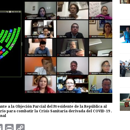
nte a la Objeción Parcial del Presidente de la República al
o para combatir la Crisis Sanitaria derivada del COVID-19 .
onal
E
P
C