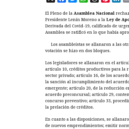
a
e
h
h
i
i
El Pleno de la
Asamblea Nacional
rechazó
c
s
a
r
n
n
Presidente Lenín Moreno a la
Ley de Ap
e
s
t
e
t
k
Derivada del Covid-19, calificado de urge
Asamblea se ratificó en lo que había ap
b
e
s
a
e
e
o
n
A
d
r
d
Los asambleístas se allanaron a las otr
o
g
p
s
e
I
votación se hizo en dos bloques.
k
e
p
s
n
Los legisladores se allanaron en el artíc
r
t
artículo 10, créditos productivos para la
sector privado; artículo 16, de los acuerd
la sanción al incumplimiento del acuerdo 
emergente; artículo 20, de la reducción em
acuerdo preconcursal; artículo 29, conten
concurso preventivo; artículo 33, procedi
la prelación de créditos.
En cuanto a las disposiciones, se allanaro
de nuevos emprendimientos; emitir normat