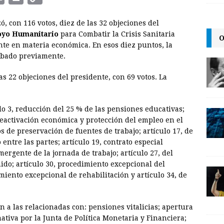
m
r
o
, con 116 votos, diez de las 32 objeciones del
a
i
p
oyo Humanitario
para Combatir la Crisis Sanitaria
O
i
n
y
nte en materia económica. En esos diez puntos, la
robado previamente.
l
t
L
i
as 22 objeciones del presidente, con 69 votos. La
n
k
ulo 3, reducción del 25 % de las pensiones educativas;
 reactivación económica y protección del empleo en el
os de preservación de fuentes de trabajo; artículo 17, de
entre las partes; artículo 19, contrato especial
ergente de la jornada de trabajo; artículo 27, del
ido; artículo 30, procedimiento excepcional del
miento excepcional de rehabilitación y artículo 34, de
n a las relacionadas con: pensiones vitalicias; apertura
iva por la Junta de Política Monetaria y Financiera;