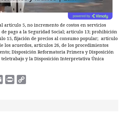
powered by
l artículo 5, no incremento de costos en servicios
s de pago a la Seguridad Social; artículo 13; prohibición
ulo 15, fijación de precios al consumo popular; artículo
e los acuerdos, artículos 26, de los procedimientos
iento; Disposición Reformatoria Primera y Disposición
teletrabajo y la Disposición Interpretativa Única
E
P
C
m
r
o
a
i
p
i
n
y
l
t
L
i
n