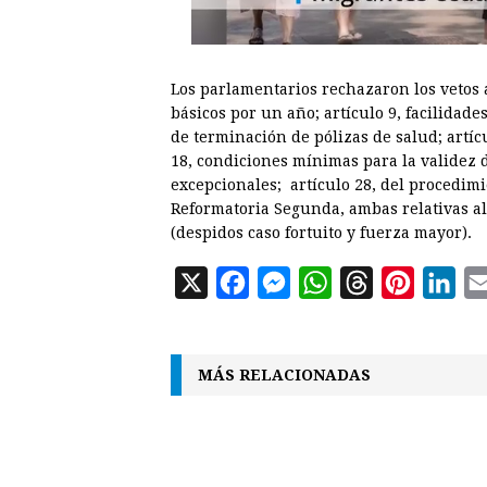
Los parlamentarios rechazaron los vetos a
básicos por un año; artículo 9, facilidade
de terminación de pólizas de salud; artíc
18, condiciones mínimas para la validez d
excepcionales; artículo 28, del procedim
Reformatoria Segunda, ambas relativas al 
(despidos caso fortuito y fuerza mayor).
X
F
M
W
T
P
L
a
e
h
h
i
i
c
s
a
r
n
n
MÁS RELACIONADAS
e
s
t
e
t
k
b
e
s
a
e
e
o
n
A
d
r
d
o
g
p
s
e
I