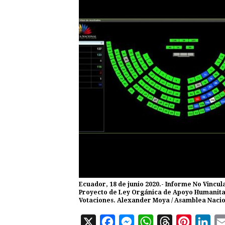
Ecuador, 18 de junio 2020.- Informe No Vincula
Proyecto de Ley Orgánica de Apoyo Humanitari
Votaciones. Alexander Moya / Asamblea Naci
X
F
M
W
T
P
L