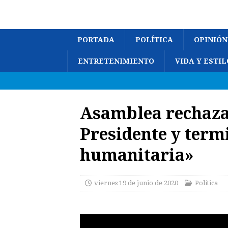
PORTADA
POLÍTICA
OPINIÓN
ENTRETENIMIENTO
VIDA Y ESTIL
Asamblea rechaza 
Presidente y term
humanitaria»
viernes 19 de junio de 2020
Política