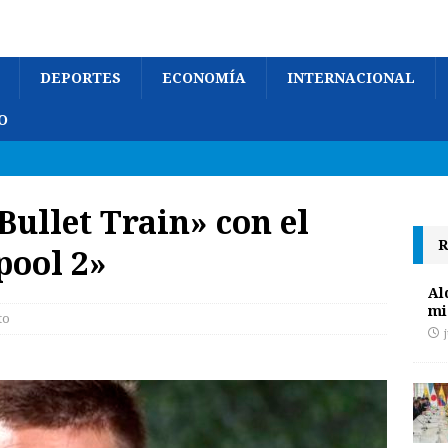
DEPORTES
ECONOMÍA
INTERNACIONAL
O
Bullet Train» con el
R
pool 2»
Al
mi
to