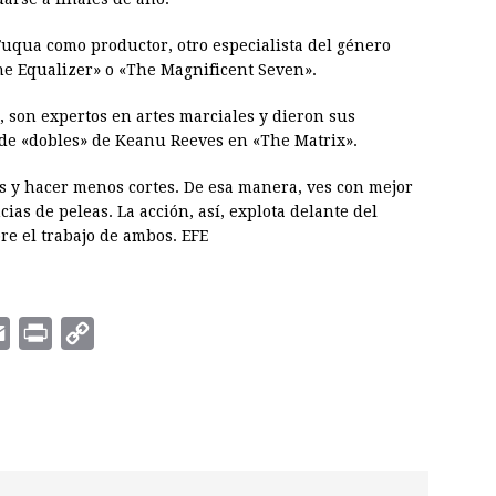
uqua como productor, otro especialista del género
The Equalizer» o «The Magnificent Seven».
i, son expertos en artes marciales y dieron sus
 de «dobles» de Keanu Reeves en «The Matrix».
s y hacer menos cortes. De esa manera, ves con mejor
ias de peleas. La acción, así, explota delante del
bre el trabajo de ambos. EFE
E
P
C
m
r
o
a
i
p
i
n
y
l
t
L