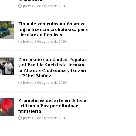
jueves 6 de agosto de 2026
Flota de vehículos autónomos
logra licencia «robotaxis» para
circular en Londres
jueves 6 de agosto de 2026
Correísmo con Unidad Popular
y el Partido Socialista forman
la Alianza Ciudadana y lanzan
a Pábel Muñoz
jueves 6 de agosto de 2026
Promotores del arte en Bolivia
critican a Paz por eliminar
ministerio
jueves 6 de agosto de 2026