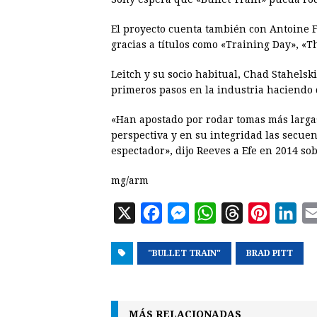
El proyecto cuenta también con Antoine F
gracias a títulos como «Training Day», «
Leitch y su socio habitual, Chad Stahelsk
primeros pasos en la industria haciendo
«Han apostado por rodar tomas más larga
perspectiva y en su integridad las secuenc
espectador», dijo Reeves a Efe en 2014 so
mg/arm
X
F
M
W
T
P
L
a
e
h
h
i
i
"BULLET TRAIN"
c
s
a
r
BRAD PITT
n
n
e
s
t
e
t
k
b
e
s
a
e
e
MÁS RELACIONADAS