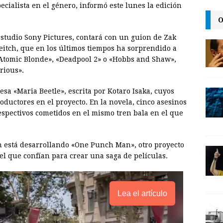
ecialista en el género, informó este lunes la edición
i
n
y
O
l
t
L
 estudio Sony Pictures, contará con un guion de Zak
i
Leitch, que en los últimos tiempos ha sorprendido a
n
«Atomic Blonde», «Deadpool 2» o «Hobbs and Shaw»,
rious».
k
esa «Maria Beetle», escrita por Kotaro Isaka, cuyos
ductores en el proyecto. En la novela, cinco asesinos
spectivos cometidos en el mismo tren bala en el que
 está desarrollando «One Punch Man», otro proyecto
l que confían para crear una saga de películas.
Lea el artículo