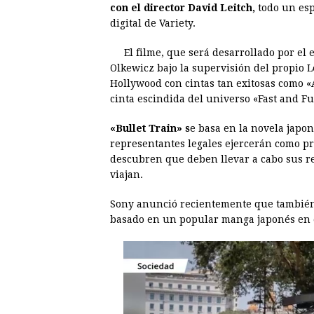
con el director David Leitch,
todo un esp
e
s
t
e
t
k
digital de Variety.
b
e
s
a
e
e
El filme, que será desarrollado por el
o
n
A
d
r
d
Olkewicz bajo la supervisión del propio 
o
g
p
s
e
I
Hollywood con cintas tan exitosas como 
cinta escindida del universo «Fast and Fu
k
e
p
s
n
r
t
«Bullet Train» s
e basa en la novela japon
representantes legales ejercerán como pro
descubren que deben llevar a cabo sus re
viajan.
Sony anunció recientemente que también
basado en un popular manga japonés en e