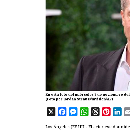
En esta foto del miércoles 9 de noviembre del 
(Foto por Jordan Strauss/Invision/AP)
X
F
M
W
T
P
L
a
e
h
h
i
i
Los Ángeles (EE.UU.- El actor estadounid
c
s
a
r
n
n