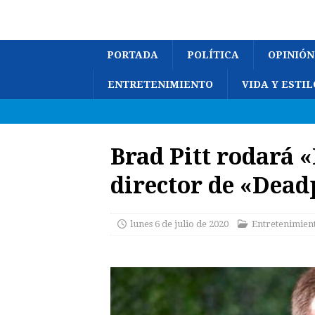
PORTADA
POLÍTICA
OPINIÓN
ENTRETENIMIENTO
VIDA Y ESTIL
Brad Pitt rodará «
director de «Dead
lunes 6 de julio de 2020
Entretenimien