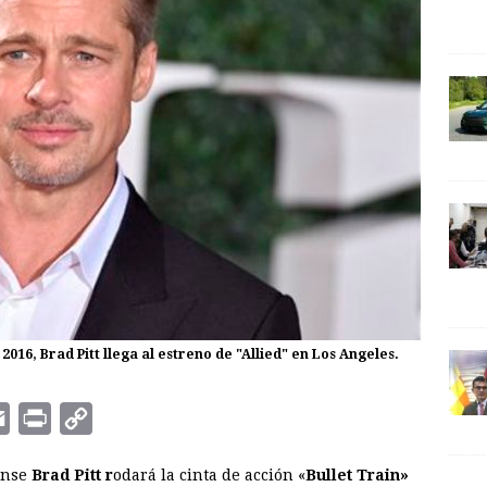
2016, Brad Pitt llega al estreno de "Allied" en Los Angeles.
E
P
C
m
r
o
ense
Brad Pitt r
odará la cinta de acción «
Bullet Train»
a
i
p