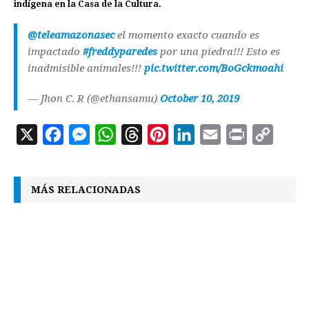
indígena en la Casa de la Cultura.
@teleamazonasec
el momento exacto cuando es
impactado
#freddyparedes
por una piedra!!! Esto es
inadmisible animales!!!
pic.twitter.com/BoGckmoahi
— Jhon C. R (@ethansamu)
October 10, 2019
X
F
M
W
T
P
L
E
P
C
a
e
h
h
i
i
m
r
o
c
s
a
r
n
n
a
i
p
MÁS RELACIONADAS
e
s
t
e
t
k
i
n
y
b
e
s
a
e
e
l
t
L
o
n
A
d
r
d
i
o
g
p
s
e
I
n
k
e
p
s
n
k
r
t