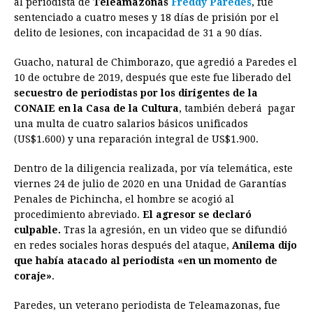
al periodista de
Teleamazonas
Freddy Paredes
, fue
sentenciado a cuatro meses y 18 días de prisión por el
b
e
s
a
e
e
l
t
L
delito de lesiones, con incapacidad de 31 a 90 días.
o
n
A
d
r
d
i
o
g
p
s
e
I
n
Guacho, natural de Chimborazo, que agredió a Paredes el
10 de octubre de 2019, después que este fue liberado del
k
e
p
s
n
k
secuestro de periodistas por los dirigentes de la
r
t
CONAIE en la Casa de la Cultura
, también deberá pagar
una multa de cuatro salarios básicos unificados
(US$1.600) y una reparación integral de US$1.900.
Dentro de la diligencia realizada, por vía telemática, este
viernes 24 de julio de 2020 en una Unidad de Garantías
Penales de Pichincha, el hombre se acogió al
procedimiento abreviado.
El agresor se declaró
culpable.
Tras la agresión, en un video que se difundió
en redes sociales horas después del ataque,
Anilema dijo
que había atacado al periodista «en un momento de
coraje»
.
Paredes, un veterano periodista de Teleamazonas, fue