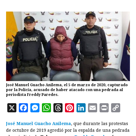
José Manuel Guacho Anilema, el 5 de marzo de 2020, capturado
por la Policía, acusado de haber atacado con una pedrada al
periodista Freddy Paredes.
X
F
M
W
T
P
L
E
P
C
a
e
h
h
i
i
m
r
o
José Manuel Guacho Anilema
, que durante las protestas
c
s
a
r
n
n
a
i
p
de octubre de 2019 agredió por la espalda de una pedrada
e
s
t
e
t
k
i
n
y