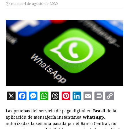
martes 4 de agosto de 2020
X
F
M
W
T
P
L
E
P
C
a
e
h
h
i
i
m
r
o
Las pruebas del servicio de pago digital en
Brasil
de la
c
s
a
r
n
n
a
i
p
aplicación de mensajería instantánea
WhatsApp
,
e
s
t
e
t
k
i
n
y
autorizadas la semana pasada por el Banco Central, no