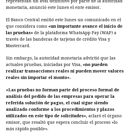
representan un aval definitivo por parte de la autoridad
b
e
s
a
e
e
l
t
L
monetaria, anunció este lunes el ente emisor.
o
n
A
d
r
d
i
o
g
p
s
e
I
n
El Banco Central emitió este lunes un comunicado en el
que considera como
«un importante avance el inicio de
k
e
p
s
n
k
las pruebas»
de la plataforma WhatsApp Pay (WAP) a
r
t
través de las banderas de tarjetas de crédito Visa y
Mastercard.
Sin embargo, la autoridad monetaria advirtió que las
actuales pruebas, iniciadas por Visa,
«no pueden
realizar transacciones reales ni pueden mover valores
reales sin importar el monto».
«Las pruebas no forman parte del proceso formal de
análisis del pedido de las empresas para operar la
referida solución de pagos, el cual sigue siendo
analizado conforme a los procedimientos y plazos
utilizados en este tipo de solicitudes»,
aclaró el órgano
emisor, que resaltó que espera concluir el proceso «lo
más rápido posible».