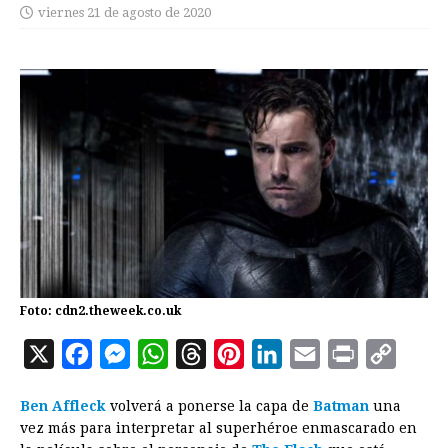
viernes 21 de agosto de 2020
Foto: cdn2.theweek.co.uk
X
F
M
W
T
P
L
E
P
C
a
e
h
h
i
i
m
r
o
Ben Affleck
volverá a ponerse la capa de
Batman
una
c
s
a
r
n
n
a
i
p
vez más para interpretar al superhéroe enmascarado en
e
s
t
e
t
k
i
n
y