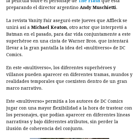
la película sobre el personaje de
The Flash
que está
preparando el director argentino
b
e
s
a
e
Andy Muschietti
e
l
t
.
L
o
n
A
d
r
d
i
La revista Vanity Fair aseguró este jueves que Affleck se
o
g
p
s
e
I
n
unirá así a
Michael Keaton
, otro actor que interpretó a
Batman en el pasado, para dar vida conjuntamente a este
k
e
p
s
n
k
superhéroe en una cinta de Warner Bros. que intentará
r
t
llevar a la gran pantalla la idea del «multiverso» de DC
Comics.
En este «multiverso», los diferentes superhéroes y
villanos pueden aparecer en diferentes tramas, mundos y
realidades temporales que coexisten dentro de un gran
marco narrativo.
Este «multiverso» permitía a los autores de DC Comics
jugar con una mayor flexibilidad a la hora de trastear con
los personajes, que podían aparecer en diferentes líneas
narrativas y bajo diferentes atributos, sin perder la
ilusión de coherencia del conjunto.