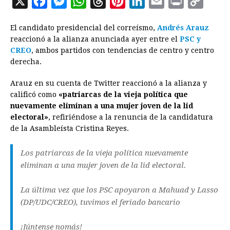
X
F
M
W
T
P
L
E
P
C
a
e
h
h
i
i
m
r
o
El candidato presidencial del correísmo,
Andrés Arauz
c
s
a
r
n
n
a
i
p
reaccionó a la alianza anunciada ayer entre el
PSC y
e
s
t
e
t
k
i
n
y
CREO
, ambos partidos con tendencias de centro y centro
derecha.
b
e
s
a
e
e
l
t
L
o
n
A
d
r
d
i
Arauz en su cuenta de Twitter reaccionó a la alianza y
o
g
p
s
e
I
n
calificó como
«patriarcas de la vieja política que
nuevamente eliminan a una mujer joven de la lid
k
e
p
s
n
k
electoral»
, refiriéndose a la renuncia de la candidatura
r
t
de la Asambleísta Cristina Reyes.
Los patriarcas de la vieja política nuevamente
eliminan a una mujer joven de la lid electoral.
La última vez que los PSC apoyaron a Mahuad y Lasso
(DP/UDC/CREO), tuvimos el feriado bancario
¡Júntense nomás!