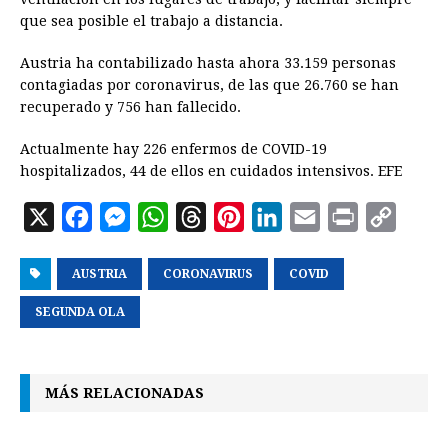
que sea posible el trabajo a distancia.
Austria ha contabilizado hasta ahora 33.159 personas
contagiadas por coronavirus, de las que 26.760 se han
recuperado y 756 han fallecido.
Actualmente hay 226 enfermos de COVID-19
hospitalizados, 44 de ellos en cuidados intensivos. EFE
X
F
M
W
T
P
L
E
P
C
a
e
h
h
i
i
m
r
o
AUSTRIA
c
s
CORONAVIRUS
a
r
n
n
COVID
a
i
p
e
s
t
e
t
k
i
n
y
SEGUNDA OLA
b
e
s
a
e
e
l
t
L
o
n
A
d
r
d
i
MÁS RELACIONADAS
o
g
p
s
e
I
n
k
e
p
s
n
k