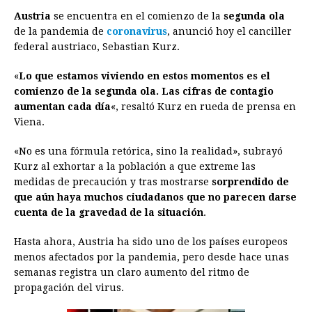
a
e
h
h
i
i
m
r
o
Austria
se encuentra en el comienzo de la
segunda ola
c
s
a
r
n
n
a
i
p
de la pandemia de
coronavirus
, anunció hoy el canciller
e
s
t
e
t
k
i
n
y
federal austriaco, Sebastian Kurz.
b
e
s
a
e
e
l
t
L
«
Lo que estamos viviendo en estos momentos es el
o
n
A
d
r
d
i
comienzo de la segunda ola. Las cifras de contagio
o
g
p
s
e
I
n
aumentan cada día
«, resaltó Kurz en rueda de prensa en
Viena.
k
e
p
s
n
k
r
t
«No es una fórmula retórica, sino la realidad», subrayó
Kurz al exhortar a la población a que extreme las
medidas de precaución y tras mostrarse
sorprendido de
que aún haya muchos ciudadanos que no parecen darse
cuenta de la gravedad de la situación
.
Hasta ahora, Austria ha sido uno de los países europeos
menos afectados por la pandemia, pero desde hace unas
semanas registra un claro aumento del ritmo de
propagación del virus.