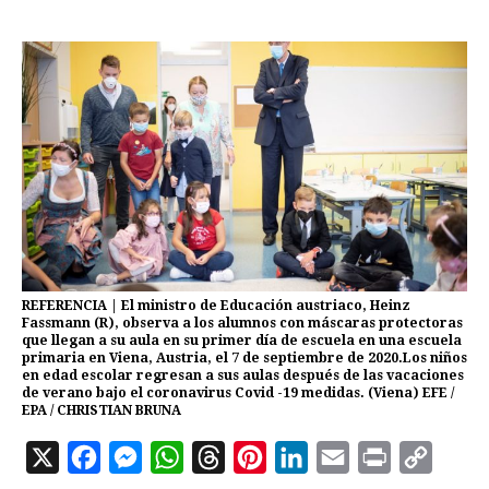
REFERENCIA | El ministro de Educación austriaco, Heinz
Fassmann (R), observa a los alumnos con máscaras protectoras
que llegan a su aula en su primer día de escuela en una escuela
primaria en Viena, Austria, el 7 de septiembre de 2020.Los niños
en edad escolar regresan a sus aulas después de las vacaciones
de verano bajo el coronavirus Covid -19 medidas. (Viena) EFE /
EPA / CHRISTIAN BRUNA
X
F
M
W
T
P
L
E
P
C