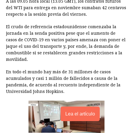
A las 09.05 hora local (13.05 GMT), los contratos futuros
o
g
p
s
e
I
n
del WTI para entrega en noviembre sumaban 42 centavos
respecto a la sesión previa del viernes.
k
e
p
s
n
k
r
t
El crudo de referencia estadounidense comenzaba la
jornada en la senda positiva pese que el aumento de
casos de COVID-19 en varios países amenaza con poner el
jaque el uso del transporte y, por ende, la demanda de
combustible si se restablecen grandes restricciones a la
movilidad.
En todo el mundo hay más de 31 millones de casos
acumulados y casi 1 millón de fallecidos a causa de la
pandemia, de acuerdo al recuento independiente de la
Universidad Johns Hopkins.
Lea el artículo