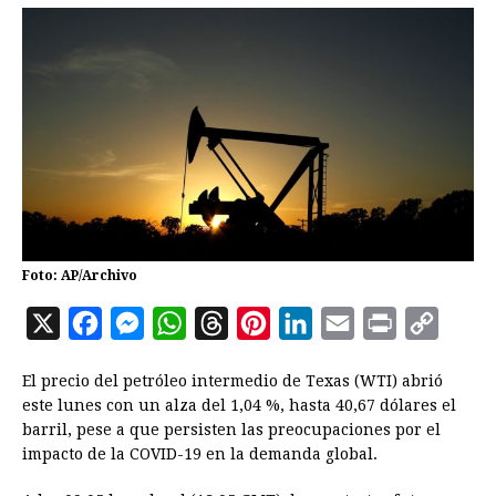
Foto: AP/Archivo
X
F
M
W
T
P
L
E
P
C
a
e
h
h
i
i
m
r
o
El precio del petróleo intermedio de Texas (WTI) abrió
c
s
a
r
n
n
a
i
p
este lunes con un alza del 1,04 %, hasta 40,67 dólares el
e
s
t
e
t
k
i
n
y
barril, pese a que persisten las preocupaciones por el
impacto de la COVID-19 en la demanda global.
b
e
s
a
e
e
l
t
L
o
n
A
d
r
d
i