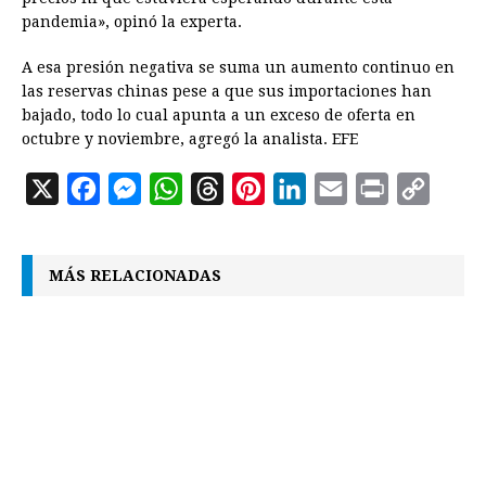
pandemia», opinó la experta.
A esa presión negativa se suma un aumento continuo en
las reservas chinas pese a que sus importaciones han
bajado, todo lo cual apunta a un exceso de oferta en
octubre y noviembre, agregó la analista. EFE
X
F
M
W
T
P
L
E
P
C
a
e
h
h
i
i
m
r
o
c
s
a
r
n
n
a
i
p
MÁS RELACIONADAS
e
s
t
e
t
k
i
n
y
b
e
s
a
e
e
l
t
L
o
n
A
d
r
d
i
o
g
p
s
e
I
n
k
e
p
s
n
k
r
t