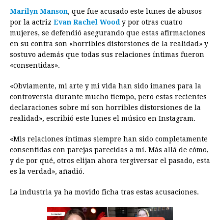
a
e
h
h
i
i
m
r
o
Marilyn Manson
, que fue acusado este lunes de abusos
c
s
a
r
n
n
a
i
p
por la actriz
Evan Rachel Wood
y por otras cuatro
e
s
t
e
t
k
i
n
y
mujeres, se defendió asegurando que estas afirmaciones
en su contra son «horribles distorsiones de la realidad» y
b
e
s
a
e
e
l
t
L
sostuvo además que todas sus relaciones íntimas fueron
o
n
A
d
r
d
i
«consentidas».
o
g
p
s
e
I
n
«Obviamente, mi arte y mi vida han sido imanes para la
k
e
p
s
n
k
controversia durante mucho tiempo, pero estas recientes
r
t
declaraciones sobre mí son horribles distorsiones de la
realidad», escribió este lunes el músico en Instagram.
«Mis relaciones íntimas siempre han sido completamente
consentidas con parejas parecidas a mí. Más allá de cómo,
y de por qué, otros elijan ahora tergiversar el pasado, esta
es la verdad», añadió.
La industria ya ha movido ficha tras estas acusaciones.