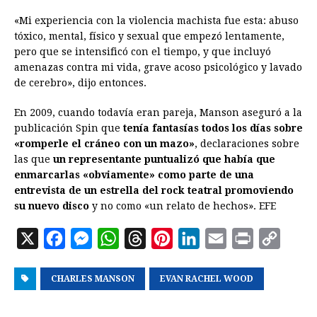
«Mi experiencia con la violencia machista fue esta: abuso
tóxico, mental, físico y sexual que empezó lentamente,
pero que se intensificó con el tiempo, y que incluyó
amenazas contra mi vida, grave acoso psicológico y lavado
de cerebro», dijo entonces.
En 2009, cuando todavía eran pareja, Manson aseguró a la
publicación Spin que
tenía fantasías todos los días sobre
«romperle el cráneo con un mazo»
, declaraciones sobre
las que
un representante puntualizó que había que
enmarcarlas «obviamente» como parte de una
entrevista de un estrella del rock teatral promoviendo
su nuevo disco
y no como «un relato de hechos». EFE
X
F
M
W
T
P
L
E
P
C
a
e
h
h
i
i
m
r
o
CHARLES MANSON
c
s
a
r
EVAN RACHEL WOOD
n
n
a
i
p
e
s
t
e
t
k
i
n
y