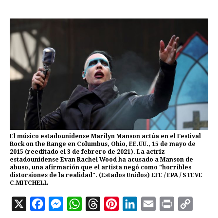
El músico estadounidense Marilyn Manson actúa en el Festival
Rock on the Range en Columbus, Ohio, EE.UU., 15 de mayo de
2015 (reeditado el 3 de febrero de 2021). La actriz
estadounidense Evan Rachel Wood ha acusado a Manson de
abuso, una afirmación que el artista negó como "horribles
distorsiones de la realidad". (Estados Unidos) EFE / EPA / STEVE
C.MITCHELL
X
F
M
W
T
P
L
E
P
C