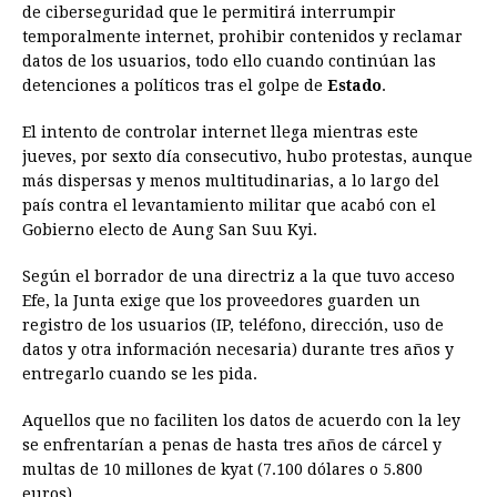
de ciberseguridad que le permitirá interrumpir
e
s
t
e
t
k
i
n
y
temporalmente internet, prohibir contenidos y reclamar
datos de los usuarios, todo ello cuando continúan las
b
e
s
a
e
e
l
t
L
detenciones a políticos tras el golpe de
Estado
.
o
n
A
d
r
d
i
o
g
p
s
e
I
n
El intento de controlar internet llega mientras este
jueves, por sexto día consecutivo, hubo protestas, aunque
k
e
p
s
n
k
más dispersas y menos multitudinarias, a lo largo del
r
t
país contra el levantamiento militar que acabó con el
Gobierno electo de Aung San Suu Kyi.
Según el borrador de una directriz a la que tuvo acceso
Efe, la Junta exige que los proveedores guarden un
registro de los usuarios (IP, teléfono, dirección, uso de
datos y otra información necesaria) durante tres años y
entregarlo cuando se les pida.
Aquellos que no faciliten los datos de acuerdo con la ley
se enfrentarían a penas de hasta tres años de cárcel y
multas de 10 millones de kyat (7.100 dólares o 5.800
euros).