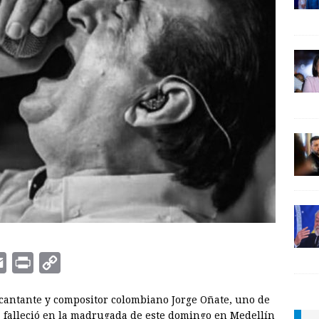
E
P
C
m
r
o
l cantante y compositor colombiano Jorge Oñate, uno de
a
i
p
, falleció en la madrugada de este domingo en Medellín