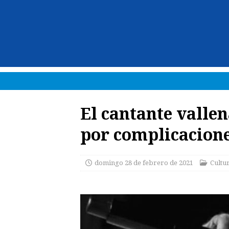
El cantante valle
por complicacione
domingo 28 de febrero de 2021
Cultu