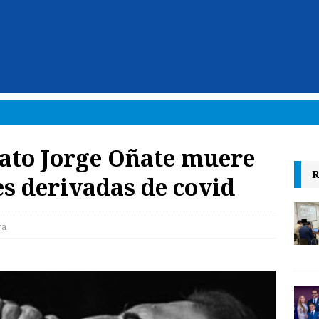
nato Jorge Oñate muere
R
s derivadas de covid
ra