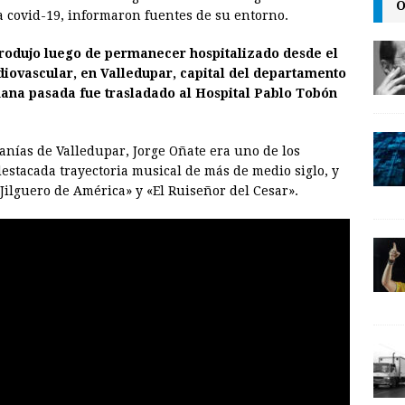
O
i
n
y
a covid-19, informaron fuentes de su entorno.
l
t
L
e produjo luego de permanecer hospitalizado desde el
i
rdiovascular, en Valledupar, capital del departamento
n
mana pasada fue trasladado al Hospital Pablo Tobón
k
anías de Valledupar, Jorge Oñate era uno de los
destacada trayectoria musical de más de medio siglo, y
Jilguero de América» y «El Ruiseñor del Cesar».