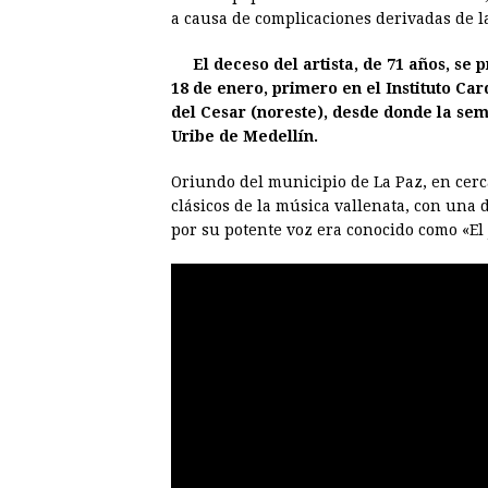
e
s
t
e
t
k
a causa de complicaciones derivadas de l
b
e
s
a
e
e
El deceso del artista, de 71 años, s
o
n
A
d
r
d
18 de enero, primero en el Instituto Ca
o
g
p
s
e
I
del Cesar (noreste), desde donde la se
Uribe de Medellín.
k
e
p
s
n
r
t
Oriundo del municipio de La Paz, en cerc
clásicos de la música vallenata, con una 
por su potente voz era conocido como «El 