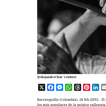
@AlejandroChar 's twitter
X
F
M
W
T
P
L
a
e
h
h
i
i
Barranquilla (Colombia), 28 feb (EFE).- E
c
s
a
r
n
n
los más populares de la música vallenata