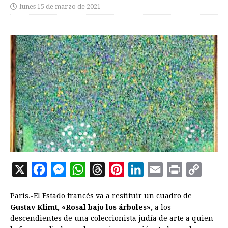
lunes 15 de marzo de 2021
X
F
M
W
T
P
L
E
P
C
a
e
h
h
i
i
m
r
o
París.-El Estado francés va a restituir un cuadro de
c
s
a
r
n
n
a
i
p
Gustav Klimt,
«Rosal bajo los árboles»,
a los
e
s
t
e
t
k
i
n
y
descendientes de una coleccionista judía de arte a quien