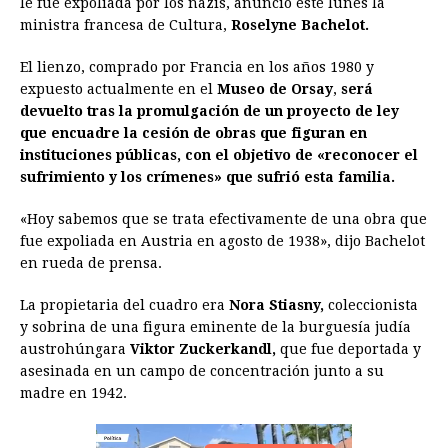
le fue expoliada por los nazis, anunció este lunes la
b
e
s
a
e
e
l
t
L
ministra francesa de Cultura,
Roselyne Bachelot.
o
n
A
d
r
d
i
o
g
p
s
e
I
n
El lienzo, comprado por Francia en los años 1980 y
expuesto actualmente en el
Museo de Orsay
,
será
k
e
p
s
n
k
devuelto tras la promulgación de un proyecto de ley
r
t
que encuadre la cesión de obras que figuran en
instituciones públicas, con el objetivo de «reconocer el
sufrimiento y los crímenes» que sufrió esta familia.
«Hoy sabemos que se trata efectivamente de una obra que
fue expoliada en Austria en agosto de 1938», dijo Bachelot
en rueda de prensa.
La propietaria del cuadro era
Nora Stiasny,
coleccionista
y sobrina de una figura eminente de la burguesía judía
austrohúngara
Viktor Zuckerkandl,
que fue deportada y
asesinada en un campo de concentración junto a su
madre en 1942.