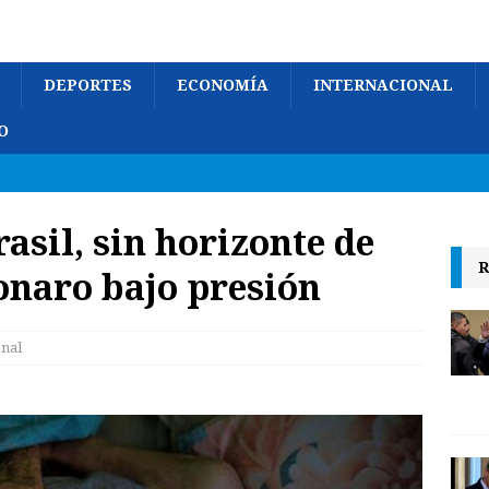
DEPORTES
ECONOMÍA
INTERNACIONAL
O
asil, sin horizonte de
R
onaro bajo presión
onal