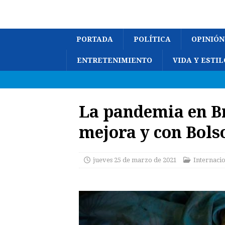
PORTADA
POLÍTICA
OPINIÓN
ENTRETENIMIENTO
VIDA Y ESTIL
La pandemia en Br
mejora y con Bols
jueves 25 de marzo de 2021
Internaci