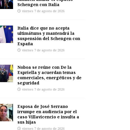
Schengen con Italia
viernes 7 de agosto de 2026
Italia dice que no acepta
ultimátums y mantendrá la
suspensión del Schengen con
España
viernes 7 de agosto de 2026
Noboa se reúne con De la
Espriella y acuerdan temas
comerciales, energéticos y de
seguridad
viernes 7 de agosto de 2026
Esposa de José Serrano
irrumpe en audiencia por el
caso Villavicencio e insulta a
sus hijas
viernes 7 de agosto de 2026