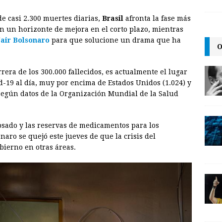
m
r
o
e casi 2.300 muertes diarias,
Brasil
afronta la fase más
a
i
p
in un horizonte de mejora en el corto plazo, mientras
i
n
y
Jair Bolsonaro
para que solucione un drama que ha
O
l
t
L
i
rrera de los 300.000 fallecidos, es actualmente el lugar
n
-19 al día, muy por encima de Estados Unidos (1.024) y
 según datos de la Organización Mundial de la Salud
k
apsado y las reservas de medicamentos para los
aro se quejó este jueves de que la crisis del
bierno en otras áreas.