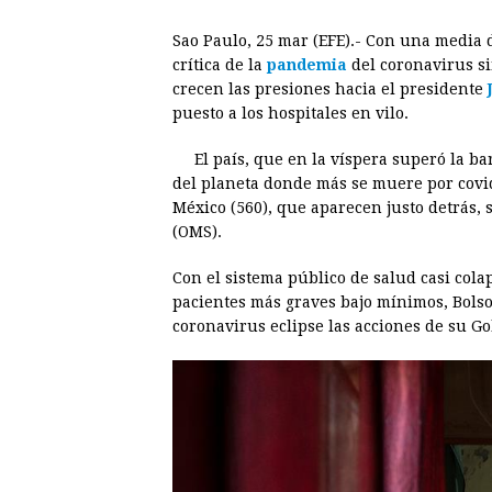
a
e
h
h
i
i
Sao Paulo, 25 mar (EFE).- Con una media d
c
s
a
r
n
n
crítica de la
pandemia
del coronavirus s
e
s
t
e
t
k
crecen las presiones hacia el presidente
puesto a los hospitales en vilo.
b
e
s
a
e
e
o
n
A
d
r
d
El país, que en la víspera superó la ba
o
g
p
s
e
I
del planeta donde más se muere por covid
México (560), que aparecen justo detrás,
k
e
p
s
n
(OMS).
r
t
Con el sistema público de salud casi col
pacientes más graves bajo mínimos, Bolson
coronavirus eclipse las acciones de su Go