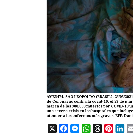
AME5474. SAO LEOPOLDO (BRASIL), 25/03/2021.
de Coronavac contra la covid-19, el 23 de mar
marca de los 300.000 muertos por COVID-19 u
una severa crisis en los hospitales que incl
atender a los enfermos más graves. EFE/ Dan
X
F
M
W
T
P
L