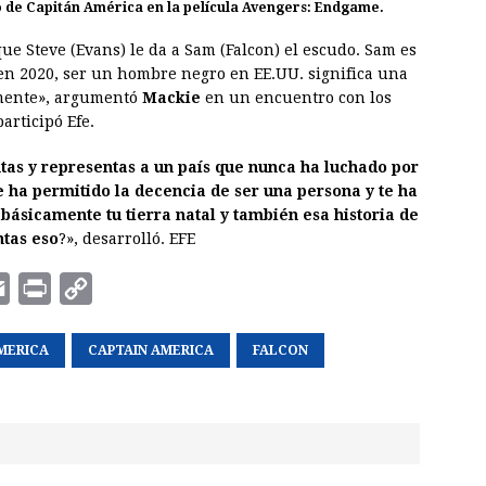
 de Capitán América en la película
Avengers: Endgame
.
ue Steve (Evans) le da a Sam (Falcon) el escudo. Sam es
en 2020, ser un hombre negro en EE.UU. significa una
emente», argumentó
Mackie
en un encuentro con los
articipó Efe.
tas y representas a un país que nunca ha luchado por
 ha permitido la decencia de ser una persona y te ha
básicamente tu tierra natal y también esa historia de
ntas eso
?», desarrolló. EFE
E
P
C
m
r
o
MERICA
a
i
CAPTAIN AMERICA
p
FALCON
i
n
y
l
t
L
i
n