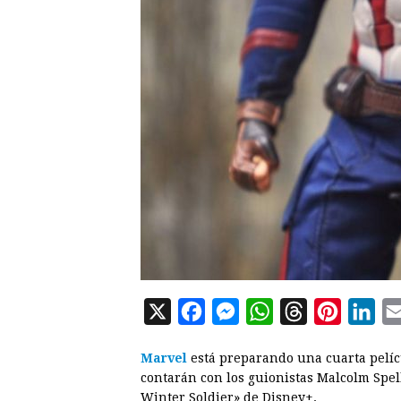
X
F
M
W
T
P
L
a
e
h
h
i
i
Marvel
está preparando una cuarta pelí
c
s
a
r
n
n
contarán con los guionistas Malcolm Spe
e
s
t
e
t
k
Winter Soldier» de Disney+.