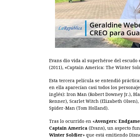
00:00
/
01:00
larepublica
Evans dio vida al superhéroe del escudo 
(2011), «Captain America: The Winter Sold
Esta tercera película se entendió prácti
en ella aparecían casi todos los persona
inglés): Iron Man (Robert Downey Jr.), B
Renner), Scarlet Witch (Elizabeth Olsen),
Spider-Man (Tom Holland).
Tras lo ocurrido en «
Avengers: Endgame
Captain America
(Evans), un aspecto fun
Winter Soldier
» que está emitiendo Dis