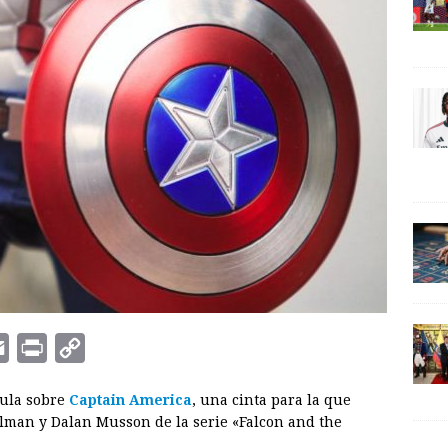
E
P
C
m
r
o
cula sobre
Captain America
, una cinta para la que
a
i
p
llman y Dalan Musson de la serie «Falcon and the
i
n
y