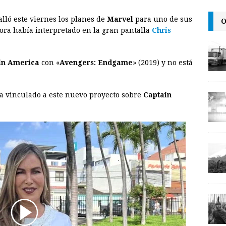
l
t
L
lló este viernes los planes de
Marvel
para uno de sus
O
i
ora había interpretado en la gran pantalla
Chris
n
k
in America
con «
Avengers: Endgame
» (2019) y no está
ta vinculado a este nuevo proyecto sobre
Captain