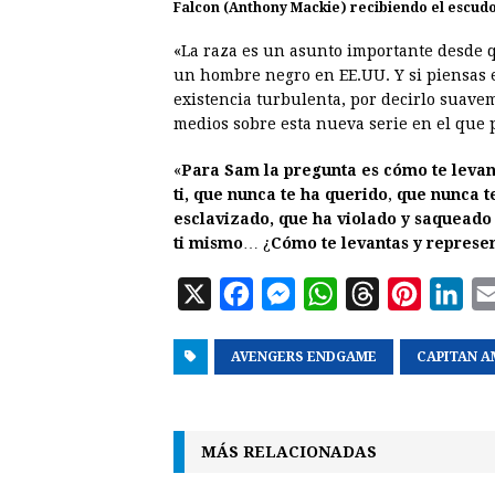
Falcon (Anthony Mackie) recibiendo el escudo
«La raza es un asunto importante desde q
un hombre negro en EE.UU. Y si piensas 
existencia turbulenta, por decirlo suav
medios sobre esta nueva serie en el que p
«
Para Sam la pregunta es cómo te levan
ti, que nunca te ha querido
,
que nunca te
esclavizado, que ha violado y saqueado 
ti mismo
… ¿
Cómo te levantas y represe
X
F
M
W
T
P
L
a
e
h
h
i
i
AVENGERS ENDGAME
c
s
a
r
CAPITAN A
n
n
e
s
t
e
t
k
b
e
s
a
e
e
MÁS RELACIONADAS
o
n
A
d
r
d
o
g
p
s
e
I