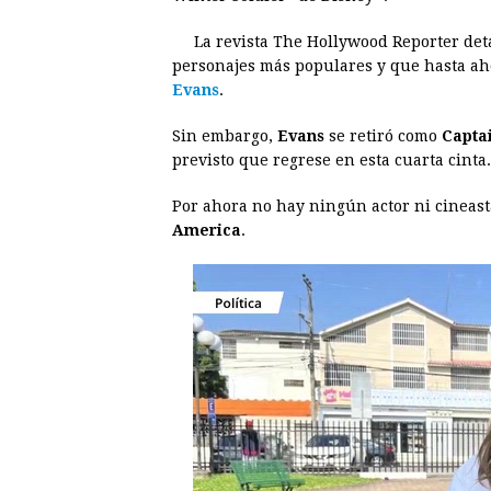
b
e
s
a
e
e
La revista The Hollywood Reporter deta
o
n
A
d
r
d
personajes más populares y que hasta ah
o
g
p
s
e
I
Evans
.
k
e
p
s
n
Sin embargo,
Evans
se retiró como
Capta
r
t
previsto que regrese en esta cuarta cinta.
Por ahora no hay ningún actor ni cineas
America
.