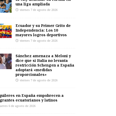
una liga ampliada
viernes 7 de agosto de 2026
Ecuador y su Primer Grito de
Independencia: Los 10
mayores logros deportivos
viernes 7 de agosto de 2026
Sánchez amenaza a Meloni y
dice que si Italia no levanta
restricción Schengen a España
adoptará «medidas
proporcionales»
viernes 7 de agosto de 2026
quileres en España empobrecen a
grantes ecuatorianos y latinos
jueves 6 de agosto de 2026