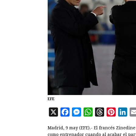
EFE
X
F
M
W
T
P
L
a
e
h
h
i
i
Madrid, 9 may (EFE).- El francés Zinedine
c
s
a
r
n
n
como entrenador cuando al acabar el par