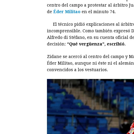
e
s
t
e
t
k
centro del campo a protestar al árbitro 
de
Éder Militao
b
e
en el minuto 74.
s
a
e
e
o
n
A
d
r
d
El técnico pidió explicaciones al árbit
o
g
p
s
e
I
incomprensible. Como también expresó Dan
Alfredo di Stéfano, en su cuenta oficial 
k
e
p
s
n
decisión:
“Qué vergüenza”, escribió.
r
t
Zidane se acercó al centro del campo y M
Éder Militao, aunque ni éste ni el alemá
convencidos a los vestuarios.