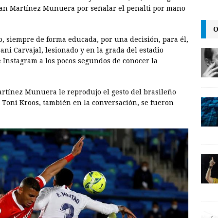
i
n
y
Juan Martínez Munuera por señalar el penalti por mano
l
t
L
O
i
ro, siempre de forma educada, por una decisión, para él,
n
i Carvajal, lesionado y en la grada del estadio
de Instagram a los pocos segundos de conocer la
k
artínez Munuera le reprodujo el gesto del brasileño
n Toni Kroos, también en la conversación, se fueron