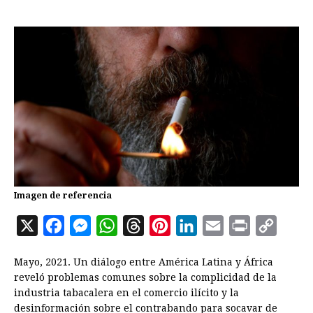
Imagen de referencia
X
F
M
W
T
P
L
E
P
C
a
e
h
h
i
i
m
r
o
Mayo, 2021. Un diálogo entre América Latina y África
c
s
a
r
n
n
a
i
p
reveló problemas comunes sobre la complicidad de la
e
s
t
e
t
k
i
n
y
industria tabacalera en el comercio ilícito y la
desinformación sobre el contrabando para socavar de
b
e
s
a
e
e
l
t
L