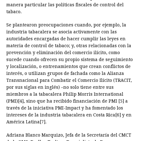
manera particular las políticas fiscales de control del
o
n
A
d
r
d
i
tabaco.
o
g
p
s
e
I
n
Se plantearon preocupaciones cuando, por ejemplo, la
k
e
p
s
n
k
industria tabacalera se asocia activamente con las
r
t
autoridades encargadas de hacer cumplir las leyes en
materia de control de tabaco; y, otras relacionadas con la
prevención y eliminación del comercio ilícito, como
sucede cuando ofrecen su propio sistema de seguimiento
y localización, o entrenamientos que crean conflictos de
interés, o utilizan grupos de fachada como la Alianza
Transnacional para Combatir el Comercio Ilícito (TRACIT,
por sus siglas en inglés) –no solo tiene entre sus
miembros a la tabacalera Philip Morris International
(PMI)[4], sino que ha recibido financiación de PMI [5] a
través de la iniciativa PMI-Impact y ha fomentado los
intereses de la industria tabacalera en Costa Rica[6] y en
América Latina[7].
Adriana Blanco Marquizo, Jefa de la Secretaría del CMCT